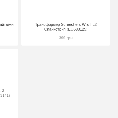
Найтвіжн
Трансформер Screechers Wild ! L2
Спайкстрип (EU683125)
399 грн