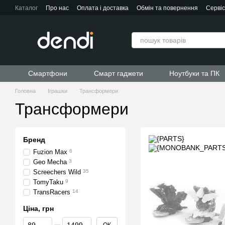
Перейти до основного контенту
Каталог
Про нас
Оплата і доставка
Обмін та повернення
Серві
Контактна інформація
Угода користувача
Договір публічної офер
Смартфони
Смарт гаджети
Ноутбуки та ПК
Головна
Іграшки
Трансформери
Трансформери
Бренд
Fuzion Max
6
Geo Mecha
3
Screechers Wild
35
TomyTaku
9
TransRacers
14
Ціна, грн
Від Ціна, грн
До Ціна, грн