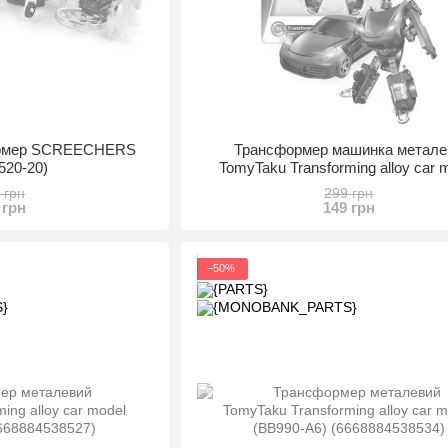
ормер SCREECHERS
Трансформер машинка метале
520-20)
TomyTaku Transforming alloy car 
(BB990-A3) (6668884538503)
 грн
299 грн
 грн
149 грн
−50%