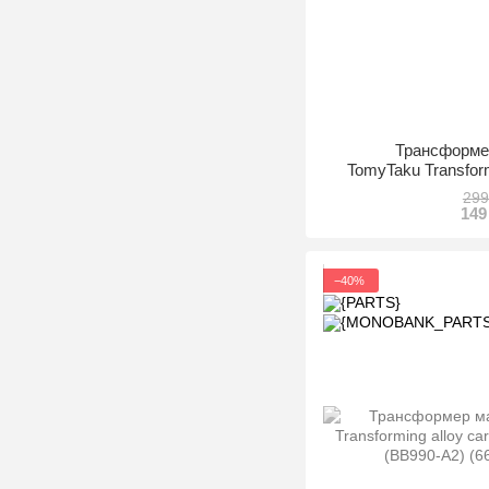
Трансформе
TomyTaku Transform
(BB990-A5) (
299
149
−40%