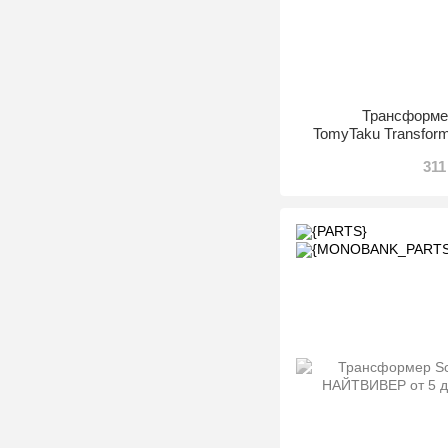
Трансформе
TomyTaku Transformi
аксесуарами (BB990-
311