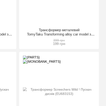
Трансформер металевий
odel з
TomyTaku Transforming alloy car model з
538671)
аксесуарами (BB990-A21) (6668884538688)
399 грн
199 грн