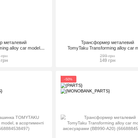
р металевий
Трансформер металевий
ing alloy car model
TomyTaku Transforming alloy car 
6668884538527)
(BB990-A6) (6668884538534)
 грн
299 грн
 грн
149 грн
−50%