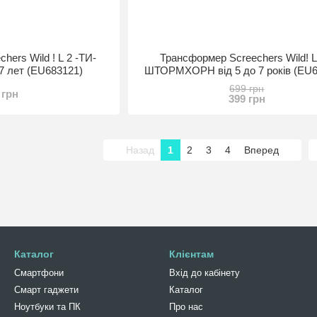
hers Wild ! L 2 -ТИ-
Трансформер Screechers Wild! L
7 лет (EU683121)
ШТОРМХОРН від 5 до 7 років (EU6
699 грн
 грн
399 грн
Назад
1
2
3
4
Вперед
Каталог
Клієнтам
Смартфони
Вхід до кабінету
Смарт гаджети
Каталог
Ноутбуки та ПК
Про нас