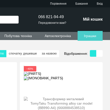
Порівняння
Бажання
Вхід
066 821-94-49
Мій кошик
Передзвонити вам?
Побутова техніка
Автоелектроніка
Іграшки
Відображення:
стю
спочатку дешевше
за назвою
−40%