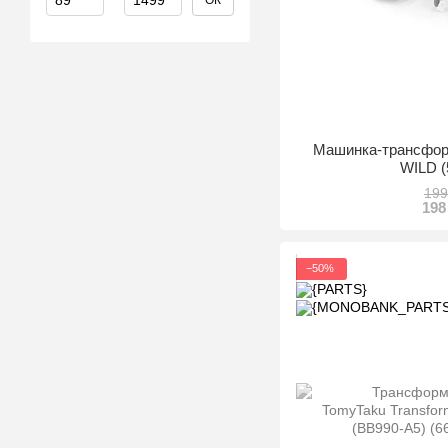
ОК
Машинка-трансф
WILD (
199
198
−50%