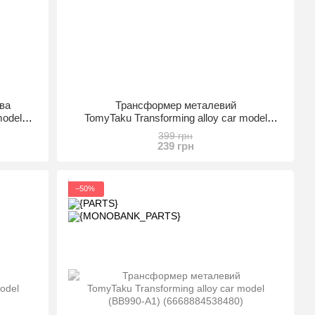
ва
Трансформер металевий
model
TomyTaku Transforming alloy car model
(BB990-A4) (6668884538510)
399 грн
239 грн
−50%