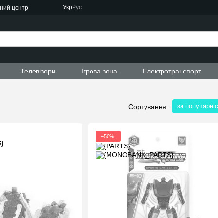
Укр
Рус
сний центр
ти
Телевізори
Ігрова зона
Електротранспорт
за популярні
Сортування:
−50%