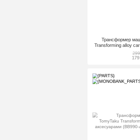
Трансформер м
Transforming alloy ca
(BB990-A2) (
299
179