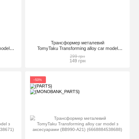
Трансформер металевий
model
TomyTaku Transforming alloy car model
(BB990-A1) (6668884538480)
299 грн
149 грн
−50%