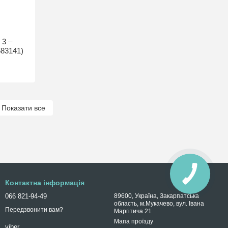
 3 –
83141)
Показати все
Контактна інформація
066 821-94-49
89600, Україна, Закарпатська
область, м.Мукачево, вул. Івана
Передзвонити вам?
Маргітича 21
Мапа проїзду
viber