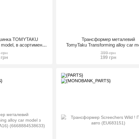
ашинка TOMYTAKU
Трансформер металевий
r model, в асортименті
TomyTaku Transforming alloy car m
6668884538497)
аксесуарами (BB990-A20) (6668884
 грн
399 грн
 грн
199 грн