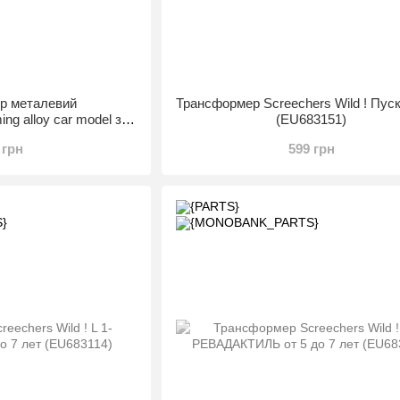
р металевий
Трансформер Screechers Wild ! Пус
ng alloy car model з
(EU683151)
A16) (6668884538633)
 грн
599 грн