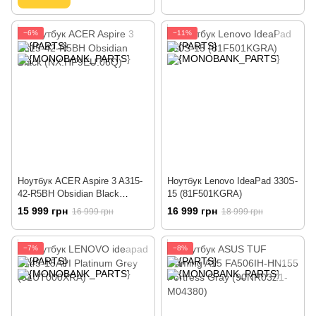
−6%
−11%
Ноутбук ACER Aspire 3 A315-
Ноутбук Lenovo IdeaPad 330S-
42-R5BH Obsidian Black
15 (81F501KGRA)
(NX.HF9EU.06Q)
15 999 грн
16 999 грн
16 999 грн
18 999 грн
−7%
−8%