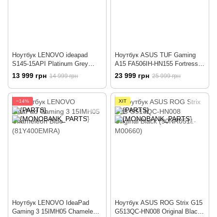
Ноутбук LENOVO ideapad
Ноутбук ASUS TUF Gaming
S145-15API Platinum Grey
A15 FA506IH-HN155 Fortress
(81UT000XRA)
Gray (90NR03Z1-M04380)
13 999 грн
23 999 грн
14 999 грн
25 999 грн
−14%
ХІТ
Ноутбук LENOVO IdeaPad
Ноутбук ASUS ROG Strix G15
Gaming 3 15IMH05 Chameleon
G513QC-HN008 Original Black