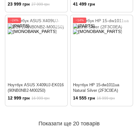
Blue (81Y400EMRA)
(90NR0511-M00660)
23 999 грн
41 499 грн
27 999 грн
−24%
−14%
Ноутбук ASUS X409UJ-EK016
Ноутбук HP 15-dw1011ua
(90NB0NB2-M00250)
Natural Silver (2F3C0EA)
12 999 грн
14 555 грн
16 999 грн
16 999 грн
Показати ще 20 товарів