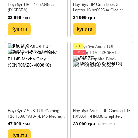
Ноутбук HP 17-cp2045ua
Ноутбук HP OmniBook 3
(D16F5EA)
Laptop 16-by0025ua Glacier
Silver (D4NY2EA)
33 999 грн
34 999 грн
Купити
Купити
ХІТ
−11%
Ноутбук ASUS TUF Gaming
Ноутбук Asus TUF Gaming F15
F16 FX607VJB-RL145 Mecha
FX506HF-HN038 Graphite
Gray (90NR0MZ6-M008K0)
Black (90NR0HB4-M00520)
47 999 грн
33 999 грн
37 999 грн
Купити