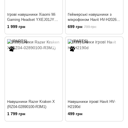
Ігрові навушники Xiaomi Mi
Геймерські навушники з
Gaming Headset YXEJ01JY
мікрофоном Havit HV-H2026D
Black (ZBW4429TY)
Black
1 999 грн
699 грн
799 грн
Навушники Razer Kraken X
Навушники ігровІ Havit HV-
(RZ04-02890100-R3M1)
H2190d
1 799 грн
499 грн