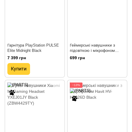
Гарнітура PlayStation PULSE
Геймерські навушники з
Elite Midnight Black
підсвіткою і мікрофоном
Havit (HV-H2031d)
7 399 грн
699 грн
Купити
−13%