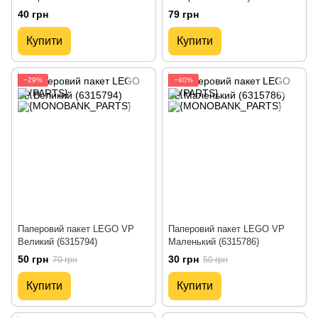
Красуня" 44*32*10см.
26*32*10см ST01605-M
40 грн
79 грн
Купити
Купити
−29%
−40%
Паперовий пакет LEGO VP
Паперовий пакет LEGO VP
Великий (6315794)
Маленький (6315786)
50 грн
30 грн
70 грн
50 грн
Купити
Купити