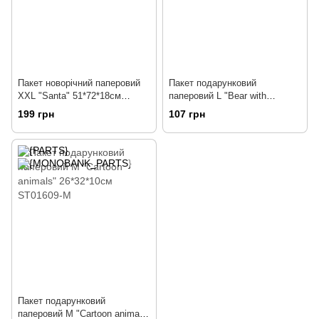
Пакет новорічний паперовий
Пакет подарунковий
XXL "Santa" 51*72*18см
паперовий L "Bear with
TL00041-XXXL/TL00041-XXL
bouquet" 31*42*12см ST01611-
199 грн
107 грн
L
Пакет подарунковий
паперовий M "Сartoon animals"