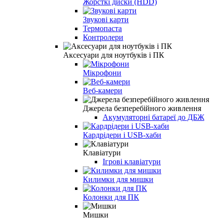
Жорсткі диски (HDD)
Звукові карти
Термопаста
Контролери
Аксесуари для ноутбуків і ПК
Мікрофони
Веб-камери
Джерела безперебійного живлення
Акумуляторні батареї до ДБЖ
Кардрідери і USB-хаби
Клавіатури
Ігрові клавіатури
Килимки для мишки
Колонки для ПК
Мишки