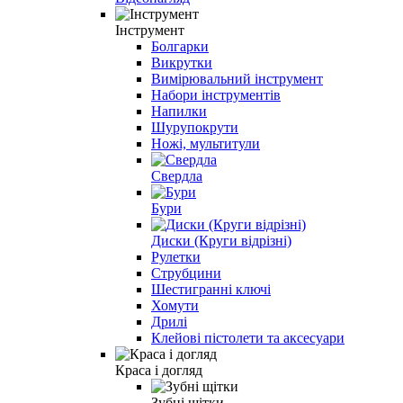
Інструмент
Болгарки
Викрутки
Вимірювальний інструмент
Набори інструментів
Напилки
Шурупокрути
Ножі, мультитули
Свердла
Бури
Диски (Круги відрізні)
Рулетки
Струбцини
Шестигранні ключі
Хомути
Дрилі
Клейові пістолети та аксесуари
Краса і догляд
Зубні щітки