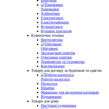
Блендери
Пароварки
Хлібопічки
Електрогрилі
Електрочайники
Кухонні ваги
Кухонне приладдя
Кліматична техніка
Вентилятори
Обігрівачі
Зволожувачі повітря
Очисники повітря
Термометри та гігрометри
Кондиціонери
Товари для догляду за будинком та одягом
Роботи-пилососи
Пилососи
Швабри
Машинки для видалення катишків
Відпарювачі
Товари для дому
Настільні годинники