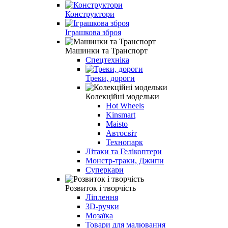
Конструктори
Іграшкова зброя
Машинки та Транспорт
Спецтехніка
Треки, дороги
Колекційні модельки
Hot Wheels
Kinsmart
Maisto
Автосвіт
Технопарк
Літаки та Гелікоптери
Монстр-траки, Джипи
Суперкари
Розвиток і творчість
Ліплення
3D-ручки
Мозаїка
Товари для малювання