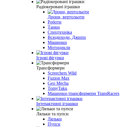
Радіокеровані іграшки
Дрони, вертольоти
Роботи
Танки
Спецтехніка
Всюдиходи, Джипи
Машинки
Мотоцикли
Ігрові фігурки
Трансформери
Screechers Wild
Fuzion Max
Geo Mecha
TomyTaku
Машинки-трансформери TransRacers
Інтерактивні іграшки
Ляльки та пупси
Ляльки
Пупси