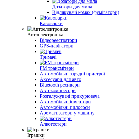
Дозатори для мила
Відлякувачі комах (фумігатори)
Кавоварки
Автоелектроніка
Відеореєстратори
GPS-навігатори
Тримачі
FM трансмітери
Автомобільні зарядні пристрої
Аксесуари для авто
Bluetooth ресивери
Автокомпресори
Розгалужувачі прикурювача
Автомобільні інвертори
Автомобільні пилососи
Ароматизатори у машину
Алкотестери
Іграшки