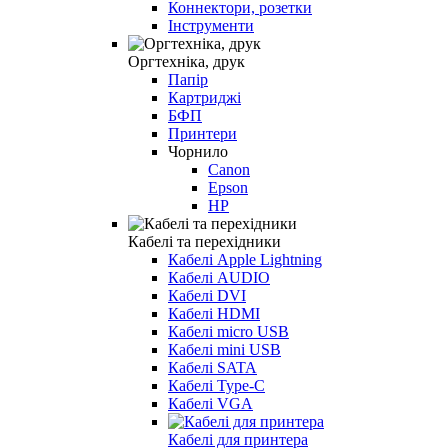
Коннектори, розетки
Інструменти
Оргтехніка, друк
Папір
Картриджі
БФП
Принтери
Чорнило
Canon
Epson
HP
Кабелі та перехідники
Кабелі Apple Lightning
Кабелі AUDIO
Кабелі DVI
Кабелі HDMI
Кабелі micro USB
Кабелі mini USB
Кабелі SATA
Кабелі Type-C
Кабелі VGA
Кабелі для принтера