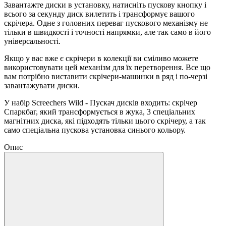
Завантажте диски в установку, натисніть пускову кнопку і
всього за секунду диск вилетить і трансформує вашого
скрічера. Одне з головних переваг пускового механізму не
тільки в швидкості і точності напрямки, але так само в його
універсальності.
Якщо у вас вже є скрічери в колекції ви сміливо можете
використовувати цей механізм для їх перетворення. Все що
вам потрібно виставити скрічери-машинки в ряд і по-черзі
завантажувати диски.
У набір Screechers Wild - Пускач дисків входить: скрічер
Спаркбаг, який трансформується в жука, 3 спеціальних
магнітних диска, які підходять тільки цього скрічеру, а так
само спеціальна пускова установка синього кольору.
Опис