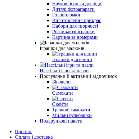
Наукові ігри та досліди
Дитячі фотоапарати
Головоломки
Виготовлення прикрас
Набори для творчості
Розвиваючі іграшки
Картина за номерами
Іграшки для малюків
Іграшки для ванни
Настільні ігри та пазли
Прогулянки й активний відпочинок
Біговели
Самокати
Скейти
Трюкові самокати
Мильні бульбашки
Подарункові пакети
Про нас
Оплата і доставка