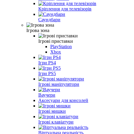
Кріплення для телевізорів
Саундбари
Ігрова зона
Ігрові приставки
PlayStation
Xbox
Ігри PS4
Ігри PS5
Ігрові маніпулятори
Ваучери
Аксесуари для консолей
Ігрові мишки
Ігрові клавіатури
Віртуальна реальність