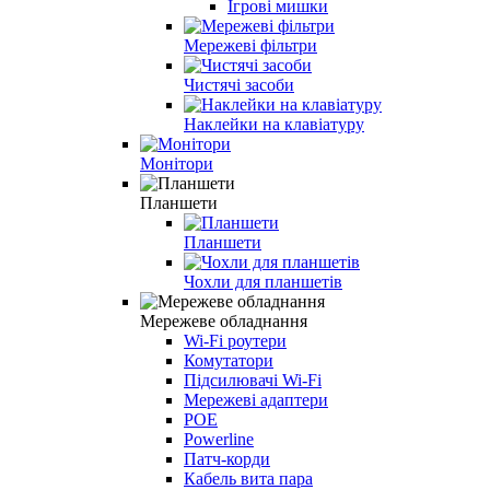
Ігрові мишки
Мережеві фільтри
Чистячі засоби
Наклейки на клавіатуру
Монітори
Планшети
Планшети
Чохли для планшетів
Мережеве обладнання
Wi-Fi роутери
Комутатори
Підсилювачі Wi-Fi
Мережеві адаптери
POE
Powerline
Патч-корди
Кабель вита пара