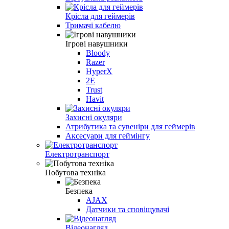
Крісла для геймерів
Тримачі кабелю
Ігрові навушники
Bloody
Razer
HyperX
2E
Trust
Havit
Захисні окуляри
Атрибутика та сувеніри для геймерів
Аксесуари для геймінгу
Електротранспорт
Побутова техніка
Безпека
AJAX
Датчики та сповіщувачі
Відеонагляд