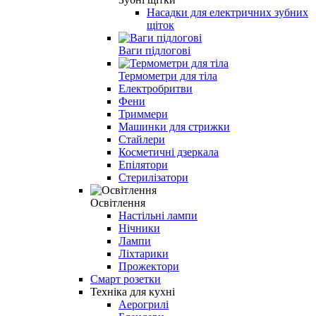
Насадки для електричних зубних
щіток
Ваги підлогові
Термометри для тіла
Електробритви
Фени
Триммери
Машинки для стрижки
Стайлери
Косметичні дзеркала
Епілятори
Стерилізатори
Освітлення
Настільні лампи
Нічники
Лампи
Ліхтарики
Прожектори
Смарт розетки
Техніка для кухні
Аерогрилі