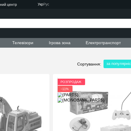
Укр
Рус
сний центр
ти
Телевізори
Ігрова зона
Електротранспорт
за популярні
Сортування:
РОЗПРОДАЖ
−11%