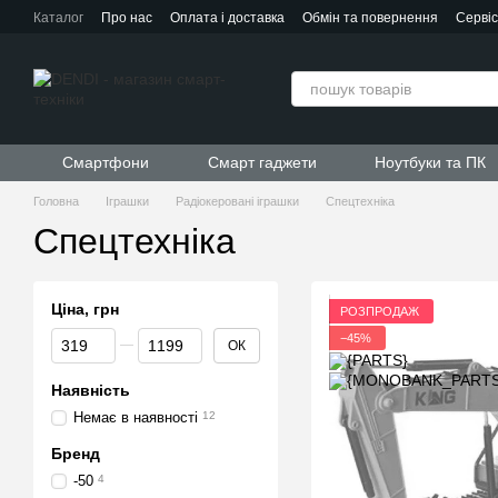
Перейти до основного контенту
Каталог
Про нас
Оплата і доставка
Обмін та повернення
Серві
Контактна інформація
Угода користувача
Договір публічної офер
Смартфони
Смарт гаджети
Ноутбуки та ПК
Головна
Іграшки
Радіокеровані іграшки
Спецтехніка
Спецтехніка
Ціна, грн
РОЗПРОДАЖ
Від Ціна, грн
До Ціна, грн
−45%
ОК
Наявність
Немає в наявності
12
Бренд
-50
4