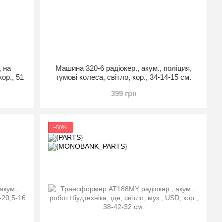
, на
Машина 320-6 радіокер., акум., поліция,
кор., 51
гумові колеса, світло, кор., 34-14-15 см.
399 грн
−50%