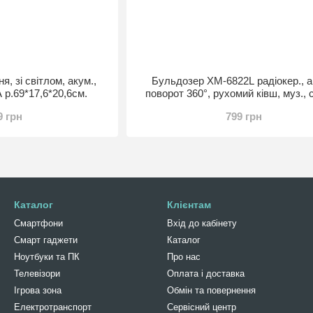
я, зі світлом, акум.,
Бульдозер XM-6822L радіокер., а
 р.69*17,6*20,6см.
поворот 360°, рухомий ківш, муз., 
кор., 47-20,5-23 см.
9 грн
799 грн
Каталог
Клієнтам
Смартфони
Вхід до кабінету
Смарт гаджети
Каталог
Ноутбуки та ПК
Про нас
Телевізори
Оплата і доставка
Ігрова зона
Обмін та повернення
Електротранспорт
Сервісний центр