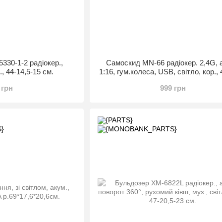
330-1-2 радіокер.,
Самоскид MN-66 радіокер. 2,4G, а
р., 44-14,5-15 см.
1:16, гум.колеса, USB, світло, кор., 
16 см.
 грн
999 грн