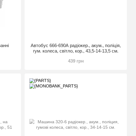
анні
Автобус 666-690A радіокер., акум., поліція,
гум. колеса, світло, кор., 43,5-14-13,5 см.
439 грн