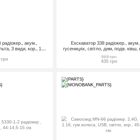
 радіокер., акум.,
Екскаватор 338 радіокер., акум.
ьта, 3 види, кор., 16-
гусеницях, світло, дим, подв. ківш, 
8 см.
869 грн
 грн
435 грн