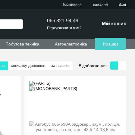
Порівняння
Бажання
Вхід
066 821-94-49
Мій кошик
Передзвонити вам?
Побутова техніка
Автоелектроніка
Іграшки
Відображення:
стю
спочатку дешевше
за назвою