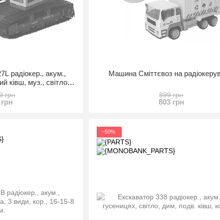
L радіокер., акум.,
Машина Сміттєвоз на радіокерув
й ківш, муз., світло,
-26-30 см.
9 грн
899 грн
 грн
803 грн
−50%