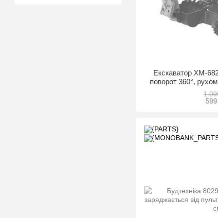
Екскаватор XM-6827
поворот 360°, рухоми
кор., 56
1 09
599