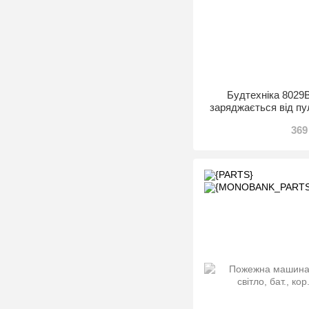
Будтехніка 8029B
заряджається від пул
15-
369