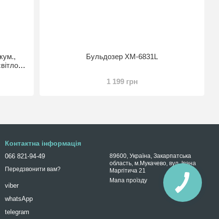
кум.,
Бульдозер XM-6831L
світло,
1 199 грн
Контактна інформація
066 821-94-49
89600, Україна, Закарпатська
область, м.Мукачево, вул. Івана
Передзвонити вам?
Маргітича 21
Мапа проїзду
viber
whatsApp
telegram