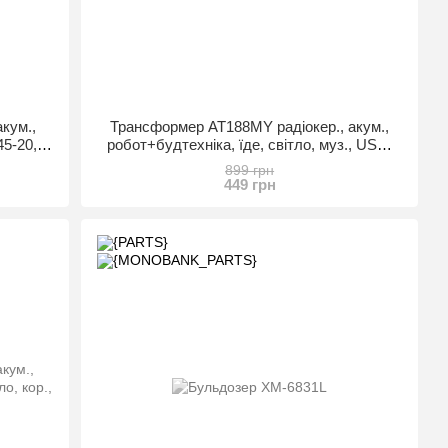
кум.,
Трансформер AT188MY радіокер., акум.,
45-20,5-
робот+будтехніка, їде, світло, муз., USD,
кор., 38-42-32 см.
899 грн
449 грн