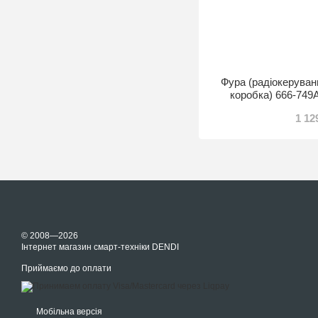
Фура (радіокеруванн
коробка) 666-749A
1 12
© 2008—2026
Інтернет магазин смарт-техніки DENDI
Приймаємо до оплати
Мобільна версія