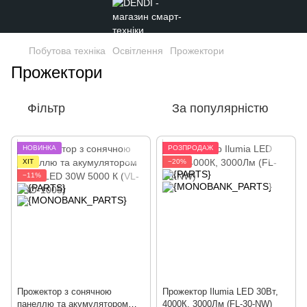
Побутова техніка
Освітлення
Прожектори
Прожектори
Фільтр
За популярністю
НОВИНКА
РОЗПРОДАЖ
ХІТ
−20%
−11%
Прожектор з сонячною
Прожектор Ilumia LED 30Вт,
панеллю та акумулятором
4000К, 3000Лм (FL-30-NW)