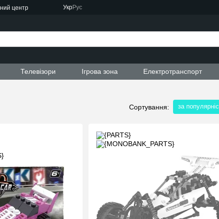
Укр
Рус
сний центр
ти
Телевізори
Ігрова зона
Електротранспорт
за популярні
Сортування: