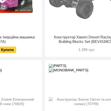
x Інерційна машинка
Конструктор Xiaomi Desert Racin
27A)
Building Blocks Set (BEV4168C
Купити
1 299 грн