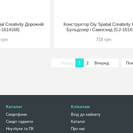
al Creativity Дорожній
Конструктор Diy Spatial Creativity
J-1614168)
Бульдозер і Самоскид (CJ-1614
 грн
719 грн
Назад
1
2
Вперед
Пок
Каталог
Клієнтам
Смартфони
Вхід до кабінету
Смарт гаджети
Каталог
Ноутбуки та ПК
Про нас