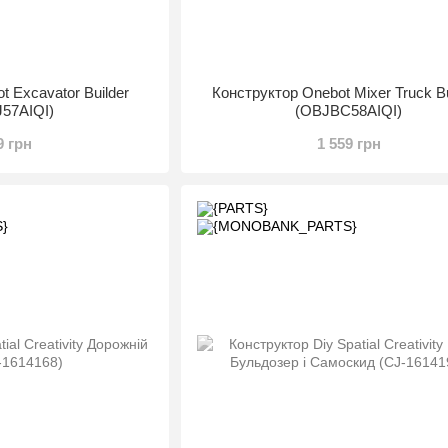
t Excavator Builder
Конструктор Onebot Mixer Truck Bu
57AIQI)
(OBJBC58AIQI)
9 грн
1 559 грн