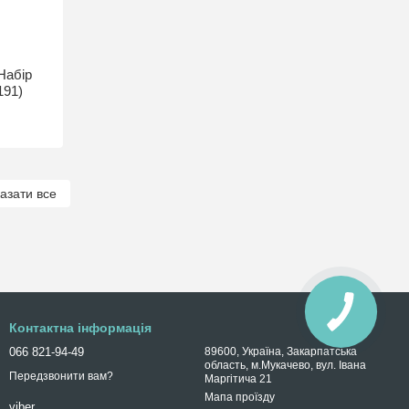
 Набір
191)
азати все
Контактна інформація
066 821-94-49
89600, Україна, Закарпатська
область, м.Мукачево, вул. Івана
Передзвонити вам?
Маргітича 21
Мапа проїзду
viber