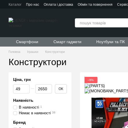
Перейти до основного контенту
Каталог
Про нас
Оплата і доставка
Обмін та повернення
Серві
Контактна інформація
Угода користувача
Договір публічної офер
Смартфони
Смарт гаджети
Ноутбуки та ПК
Головна
Іграшки
Конструктори
Конструктори
Ціна, грн
−9%
Від Ціна, грн
До Ціна, грн
ОК
Наявність
В наявності
1
Немає в наявності
38
Бренд