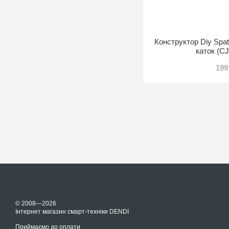
Конструктор Diy Spati
каток (C
199
© 2008—2026
Інтернет магазин смарт-техніки DENDI
Приймаємо до оплати