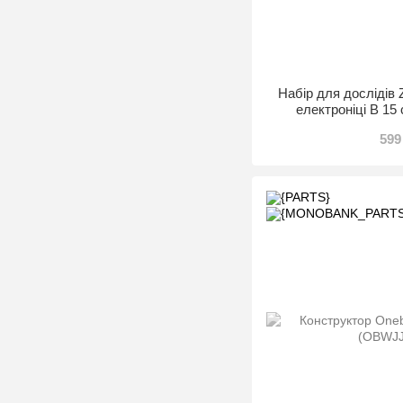
Набір для дослідів 
електроніці B 1
599