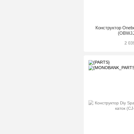
Конструктор Onebo
(OBWJJ
2 03