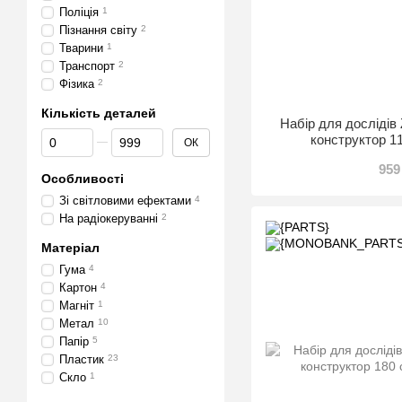
Поліція
1
Пізнання світу
2
Тварини
1
Транспорт
2
Фізика
2
Кількість деталей
Набір для дослідів
Від Кількість деталей
До Кількість деталей
конструктор 1
ОК
959
Особливості
Зі світловими ефектами
4
На радіокеруванні
2
Матеріал
Гума
4
Картон
4
Магніт
1
Метал
10
Папір
5
Пластик
23
Скло
1