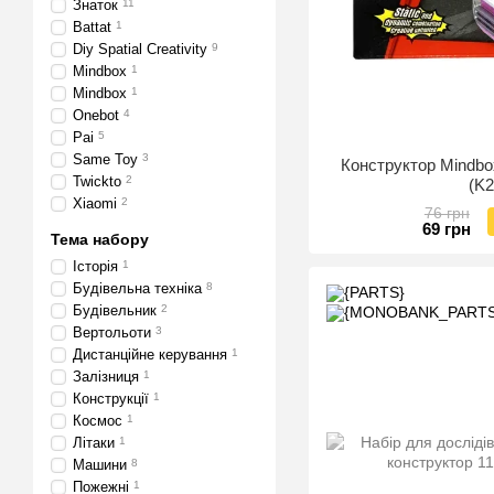
Знаток
11
Battat
1
Diy Spatial Creativity
9
Mindbox
1
Mindbox
1
Onebot
4
Pai
5
Same Toy
3
Конструктор Mindbo
Twickto
2
(K
Xiaomi
2
76 грн
69 грн
Тема набору
Історія
1
Будівельна техніка
8
Будівельник
2
Вертольоти
3
Дистанційне керування
1
Залізниця
1
Конструкції
1
Космос
1
Літаки
1
Машини
8
Пожежні
1