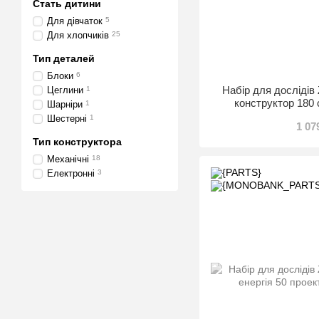
Стать дитини
Для дівчаток
5
Для хлопчиків
25
Тип деталей
Блоки
6
Набір для дослідів
Цеглини
1
конструктор 180
Шарніри
1
Шестерні
1
1 07
Тип конструктора
Механічні
18
Електронні
3