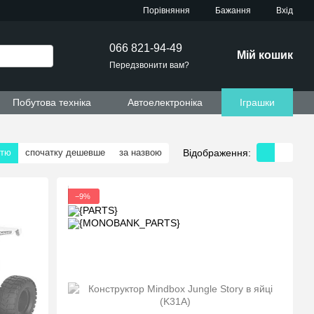
Порівняння
Бажання
Вхід
066 821-94-49
Мій кошик
Передзвонити вам?
Побутова техніка
Автоелектроніка
Іграшки
Відображення:
стю
спочатку дешевше
за назвою
−9%