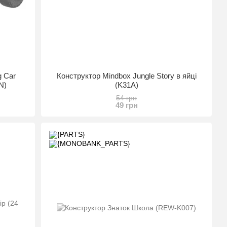
g Car
Конструктор Mindbox Jungle Story в яйці
N)
(K31A)
54 грн
49 грн