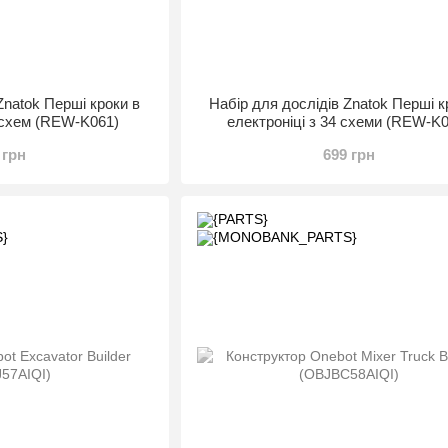
Znatok Перші кроки в
Набір для дослідів Znatok Перші к
5 схем (REW-K061)
електроніці з 34 схеми (REW-K
 грн
699 грн