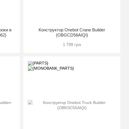
роки в
Конструктор Onebot Crane Builder
062)
(OBGCD56AIQI)
1 799 грн