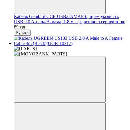
Кабель Gembird CCF-USB2-AMAF-6, преміум якість
USB 2.0 A-папа/A-мама, 1.8 м з феритовою серцевиною
89 грн
Купити