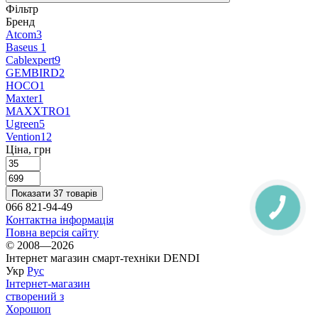
Фільтр
Бренд
Atcom
3
Baseus
1
Cablexpert
9
GEMBIRD
2
HOCO
1
Maxter
1
MAXXTRO
1
Ugreen
5
Vention
12
Ціна, грн
Показати 37 товарів
066 821-94-49
Контактна інформація
Повна версія сайту
© 2008—2026
Інтернет магазин смарт-техніки DENDI
Укр
Рус
Інтернет-магазин
створений з
Хорошоп