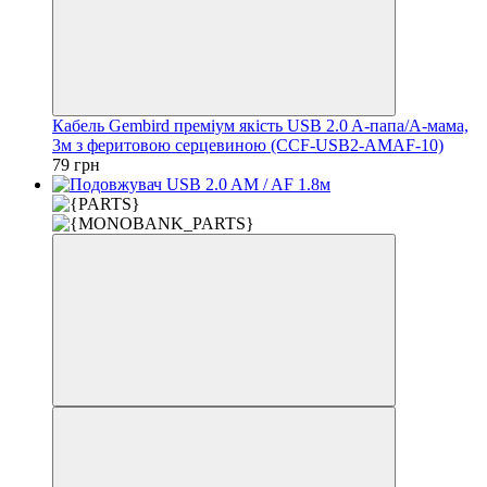
Кабель Gembird преміум якість USB 2.0 A-папа/A-мама,
3м з феритовою серцевиною (CCF-USB2-AMAF-10)
79 грн