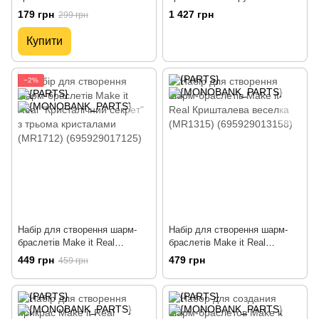
Кристалічний секрет (MR1711)
Real Своя студія (MR1701)
179 грн
1 427 грн
299 грн
(695929017019)
Купити
−2%
Набір для створення шарм-
Набір для створення шарм-
браслетів Make it Real
браслетів Make it Real
"Кристалічний секрет" з
Кришталева веселка
449 грн
479 грн
459 грн
трьома кристалами (MR1712)
(MR1315) (695929013158)
(695929017125)