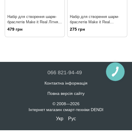
Набір для створення шарм-
Набір для створення шарм-
браслетів Make it Real Літня
браслетів Make it Real
насолода (MR1317)
Яскрава веселка (MR1206)
479 грн
275 грн
(695929012069)
066 821-94-49
Контактна інформація
Повна версія сайту
© 2008—2026
Інтернет магазин смарт-техніки DENDI
Укр
Рус