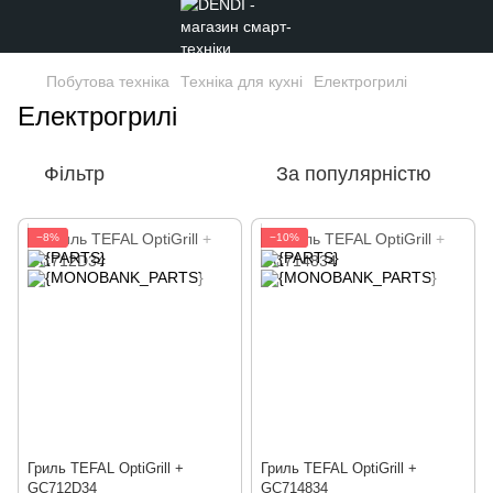
Побутова техніка
Техніка для кухні
Електрогрилі
Електрогрилі
Фільтр
За популярністю
−8%
−10%
Гриль TEFAL OptiGrill +
Гриль TEFAL OptiGrill +
GC712D34
GC714834