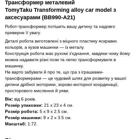
Трансформер металевий
TomyTaku Transforming alloy car model з
аксесуарами (BB990-A21)
Робот-трансформер потішить вашу дитину та надовго
приверне її увагу.
Деталі робота виготовлені з міцного пластику яскравих
кольорів, а кузов машинки — із металу.
Конструкція робота має рухомі з'єднання, завдяки чому йому
можна надавати різні пози та легко трансформувати в
машинку.
Не варто забувати й про те, що гра з іграшками-
трансформерами — це чудовий шлях для розвитку у вашої
дитини дрібної моторики, зорово-моторної координації,
просторового мислення й уяви.
Вік:
від 6 років.
Розмір упаковки:
21 х 23 х 4 см.
Розмір робота:
5 х 9 х 2.5 см.
Розмір машинки:
8 х 2 х 3.5 см.
Масштаб:
1:72.