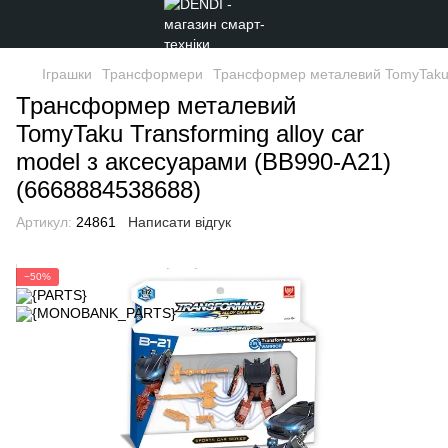
Іграшки
Трансформери
Трансформер металевий TomyTaku T
Трансформер металевий
TomyTaku Transforming alloy car
model з аксесуарами (BB990-A21)
(6668884538688)
Артикул:
24861
Написати відгук
−50%