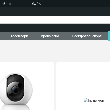
Укр
Рус
сний центр
ти
Телевізори
Ігрова зона
Електротранспорт