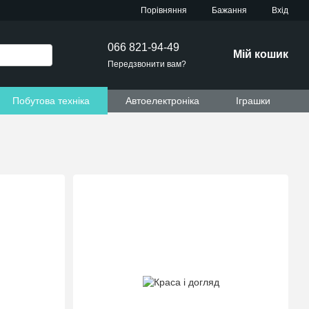
Порівняння
Бажання
Вхід
066 821-94-49
Мій кошик
Передзвонити вам?
Побутова техніка
Автоелектроніка
Іграшки