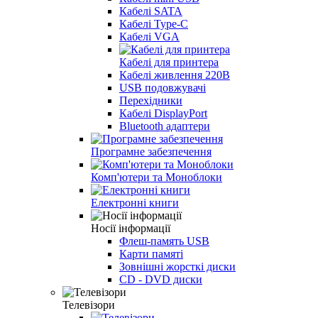
Кабелі SATA
Кабелі Type-C
Кабелі VGA
Кабелі для принтера
Кабелі живлення 220В
USB подовжувачі
Перехідники
Кабелі DisplayPort
Bluetooth адаптери
Програмне забезпечення
Комп'ютери та Моноблоки
Електронні книги
Носії інформації
Флеш-память USB
Карти памяті
Зовнішні жорсткі диски
CD - DVD диски
Телевізори