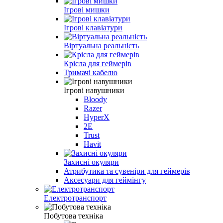
Ігрові мишки
Ігрові клавіатури
Віртуальна реальність
Крісла для геймерів
Тримачі кабелю
Ігрові навушники
Bloody
Razer
HyperX
2E
Trust
Havit
Захисні окуляри
Атрибутика та сувеніри для геймерів
Аксесуари для геймінгу
Електротранспорт
Побутова техніка