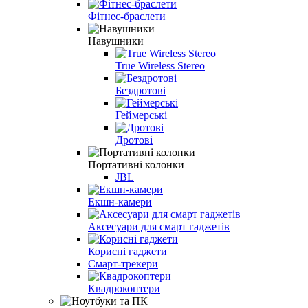
Фітнес-браслети
Навушники
True Wireless Stereo
Бездротові
Геймерські
Дротові
Портативні колонки
JBL
Екшн-камери
Аксесуари для смарт гаджетів
Корисні гаджети
Смарт-трекери
Квадрокоптери