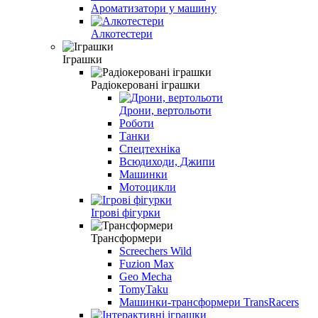
Ароматизатори у машину
Алкотестери
Іграшки
Радіокеровані іграшки
Дрони, вертольоти
Роботи
Танки
Спецтехніка
Всюдиходи, Джипи
Машинки
Мотоцикли
Ігрові фігурки
Трансформери
Screechers Wild
Fuzion Max
Geo Mecha
TomyTaku
Машинки-трансформери TransRacers