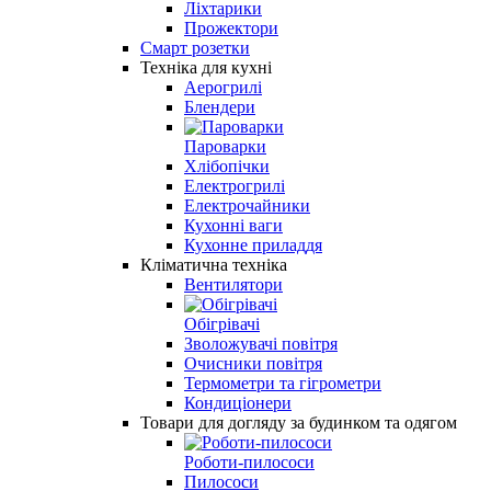
Ліхтарики
Прожектори
Смарт розетки
Техніка для кухні
Аерогрилі
Блендери
Пароварки
Хлібопічки
Електрогрилі
Електрочайники
Кухонні ваги
Кухонне приладдя
Кліматична техніка
Вентилятори
Обігрівачі
Зволожувачі повітря
Очисники повітря
Термометри та гігрометри
Кондиціонери
Товари для догляду за будинком та одягом
Роботи-пилососи
Пилососи