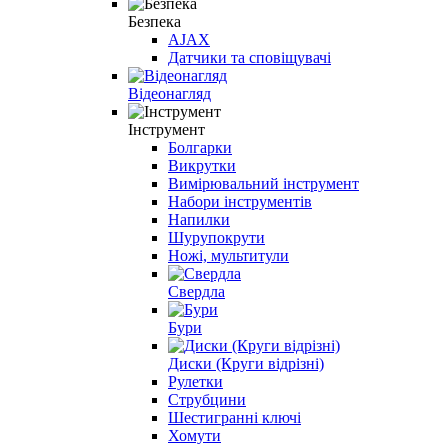
Безпека
AJAX
Датчики та сповіщувачі
Відеонагляд
Інструмент
Болгарки
Викрутки
Вимірювальний інструмент
Набори інструментів
Напилки
Шурупокрути
Ножі, мультитули
Свердла
Бури
Диски (Круги відрізні)
Рулетки
Струбцини
Шестигранні ключі
Хомути