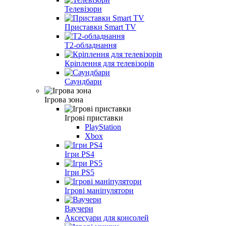
Телевізори
Приставки Smart TV
T2-обладнання
Кріплення для телевізорів
Саундбари
Ігрова зона
Ігрові приставки
PlayStation
Xbox
Ігри PS4
Ігри PS5
Ігрові маніпулятори
Ваучери
Аксесуари для консолей