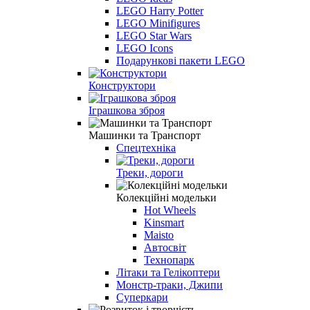
LEGO Harry Potter
LEGO Minifigures
LEGO Star Wars
LEGO Icons
Подарункові пакети LEGO
Конструктори
Іграшкова зброя
Машинки та Транспорт
Спецтехніка
Треки, дороги
Колекційні модельки
Hot Wheels
Kinsmart
Maisto
Автосвіт
Технопарк
Літаки та Гелікоптери
Монстр-траки, Джипи
Суперкари