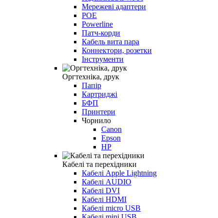
Мережеві адаптери
POE
Powerline
Патч-корди
Кабель вита пара
Коннектори, розетки
Інструменти
Оргтехніка, друк
Папір
Картриджі
БФП
Принтери
Чорнило
Canon
Epson
HP
Кабелі та перехідники
Кабелі Apple Lightning
Кабелі AUDIO
Кабелі DVI
Кабелі HDMI
Кабелі micro USB
Кабелі mini USB