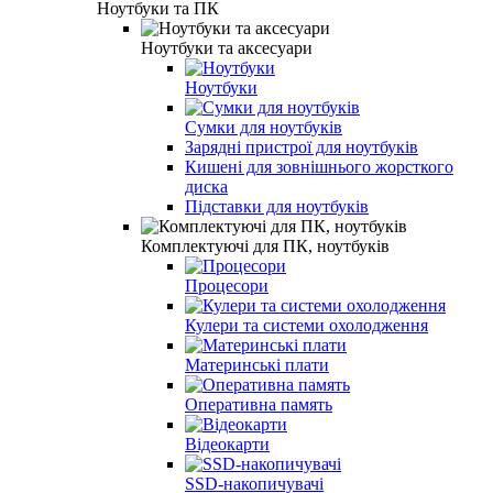
Ноутбуки та ПК
Ноутбуки та аксесуари
Ноутбуки
Сумки для ноутбуків
Зарядні пристрої для ноутбуків
Кишені для зовнішнього жорсткого
диска
Підставки для ноутбуків
Комплектуючі для ПК, ноутбуків
Процесори
Кулери та системи охолодження
Материнські плати
Оперативна память
Відеокарти
SSD-накопичувачі