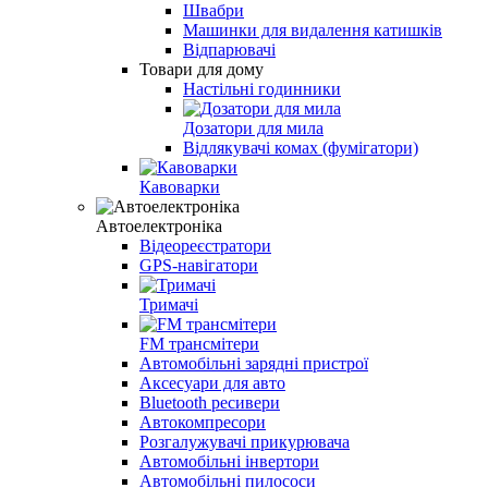
Швабри
Машинки для видалення катишків
Відпарювачі
Товари для дому
Настільні годинники
Дозатори для мила
Відлякувачі комах (фумігатори)
Кавоварки
Автоелектроніка
Відеореєстратори
GPS-навігатори
Тримачі
FM трансмітери
Автомобільні зарядні пристрої
Аксесуари для авто
Bluetooth ресивери
Автокомпресори
Розгалужувачі прикурювача
Автомобільні інвертори
Автомобільні пилососи