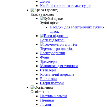
Дрилі
Клейові пістолети та аксесуари
Краса і догляд
Зубні щітки
Насадки для електричних зубних
щіток
Ваги підлогові
Термометри для тіла
Електробритви
Фени
Триммери
Машинки для стрижки
Стайлери
Косметичні дзеркала
Епілятори
Стерилізатори
Освітлення
Настільні лампи
Нічники
Лампи