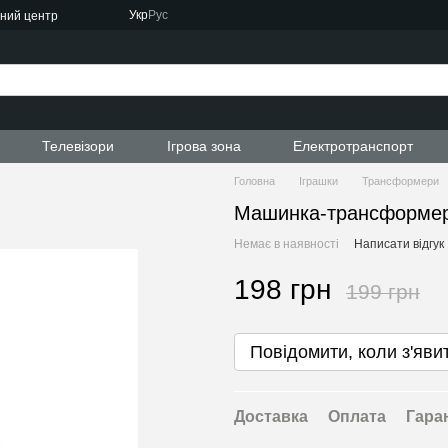
Укр
Рус
сний центр
ти
Телевізори
Ігрова зона
Електротранспорт
Головна
Іграшки
Трансформери
Машинка-трансформе
Немає в наявності
Написати відгук
198 грн
199 грн
Повідомити, коли з'яви
Доставка
Оплата
Гара