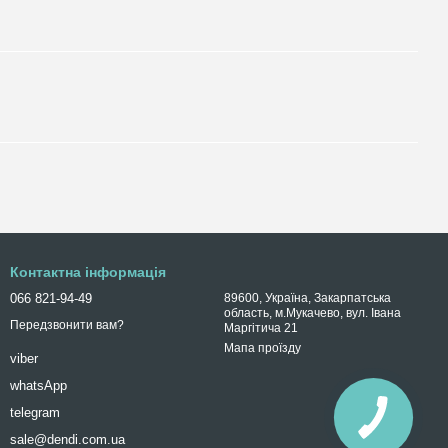
Контактна інформація
066 821-94-49
89600, Україна, Закарпатська
область, м.Мукачево, вул. Івана
Передзвонити вам?
Маргітича 21
Мапа проїзду
viber
whatsApp
telegram
sale@dendi.com.ua