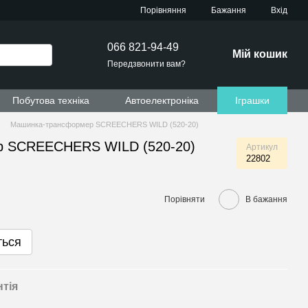
Порівняння
Бажання
Вхід
066 821-94-49
Мій кошик
Передзвонити вам?
Побутова техніка
Автоелектроніка
Іграшки
Машинка-трансформер SCREECHERS WILD (520-20)
р SCREECHERS WILD (520-20)
Артикул
22802
Порівняти
В бажання
ться
нтія