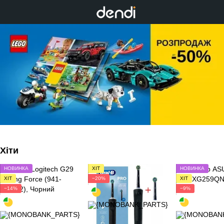
Хіти
НОВИНКА
ХІТ
НОВИНКА
ХІТ
−20%
ХІТ
−14%
−9%