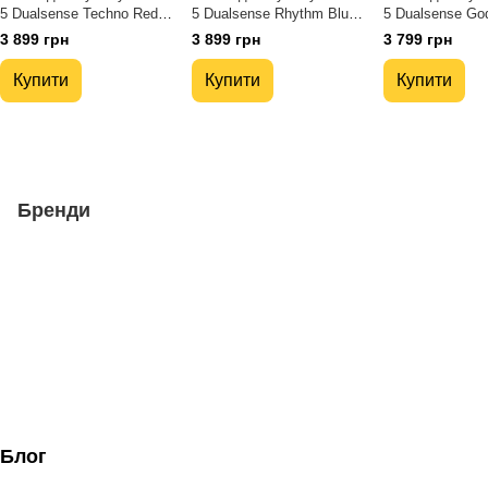
5 Dualsense Techno Red
5 Dualsense Rhythm Blue
5 Dualsense Go
(1000048516)
(1000048536)
20th Anniversary
3 899 грн
3 899 грн
3 799 грн
Edition (100004
Купити
Купити
Купити
Бренди
Блог