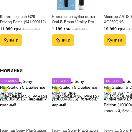
Кермо Logitech G29
Електрична зубна щітка
Монітор ASUS 
Driving Force (941-000112)
Oral-B Braun Vitality Pro
XG259QNS
Protect X Clean D103
11 999 грн
1 199 грн
19 999 грн
13 999 грн
1 499 грн
21 
Black + додаткова
насадка для щітки
Купити
Купити
Купити
(D103.413.3)
Новинки
НОВИНКА
НОВИНКА
НОВИНКА
Геймпад Sony PlayStation
Геймпад Sony PlayStation
Геймпад Sony P