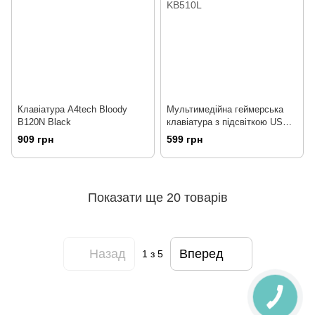
Клавіатура A4tech Bloody
Мультимедійна геймерська
B120N Black
клавіатура з підсвіткою USB
Havit HV-KB510L
909 грн
599 грн
Показати ще 20 товарів
Назад
Вперед
1
з 5