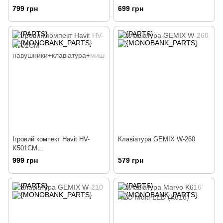
799 грн
699 грн
Ігровий компект Havit HV-
Клавіатура GEMIX W-260
K501CM
навушники+клавіатура+мишка
999 грн
579 грн
+коврик