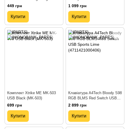
keyboard and mouse set Black
Black (KBGM-110 Black)
449 грн
1 099 грн
(6931474783684)
Купити
Купити
Комплект Xtrike ME MK-503
Клавіатура A4Tech Bloody S98
USB Black (MK-503)
RGB BLMS Red Switch USB
Sports Lime (4711421000406)
699 грн
2 899 грн
Купити
Купити