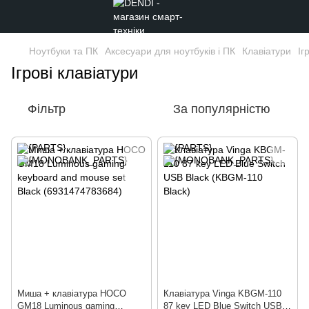
Ноутбуки та ПК
Аксесуари для ноутбуків і ПК
Клавіатури
Іг
Ігрові клавіатури
Фільтр
За популярністю
Миша + клавіатура HOCO
Клавіатура Vinga KBGM-110
GM18 Luminous gaming
87 key LED Blue Switch USB