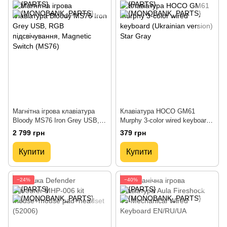
Магнітна ігрова клавіатура
Клавіатура HOCO GM61
Bloody MS76 Iron Grey USB,
Murphy 3-color wired keyboard
RGB підсвічування, Magnetic
(Ukrainian version) Star Gray
2 799 грн
379 грн
Switch (MS76)
Купити
Купити
−24%
−40%