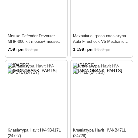
Мишка Defender Devourer
Механічна ігрова клавіатура
MHP-006 kit mouse+mouse
Aula Fireshock V5 Mechanical
pad+headset (52006)
Wired Keyboard EN/RU/UA
759 грн
1 199 грн
999 грн
1 999 грн
Клавіатура Havit HV-KB417L
Клавіатура Havit HV-KB471L
(24727)
(24728)