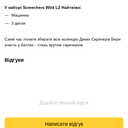
У наборі Screechers Wild L2 Найтвіжн:
Машинка
3 диски
Саме час почати збирати всю колекцію Диких Скричерів Бери
участь у батлах - стань крутим скричером.
Відгуки
Додайте перший відгук
Написати відгук