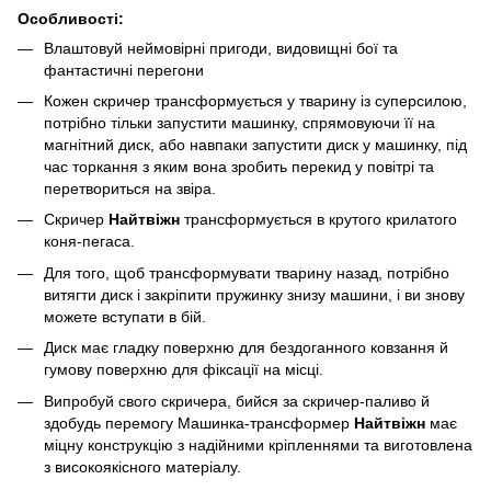
Особливості:
Влаштовуй неймовірні пригоди, видовищні бої та
фантастичні перегони
Кожен скричер трансформується у тварину із суперсилою,
потрібно тільки запустити машинку, спрямовуючи її на
магнітний диск, або навпаки запустити диск у машинку, під
час торкання з яким вона зробить перекид у повітрі та
перетвориться на звіра.
Скричер
Найтвіжн
трансформується в крутого крилатого
коня-пегаса.
Для того, щоб трансформувати тварину назад, потрібно
витягти диск і закріпити пружинку знизу машини, і ви знову
можете вступати в бій.
Диск має гладку поверхню для бездоганного ковзання й
гумову поверхню для фіксації на місці.
Випробуй свого скричера, бийся за скричер-паливо й
здобудь перемогу Машинка-трансформер
Найтвіжн
має
міцну конструкцію з надійними кріпленнями та виготовлена
з високоякісного матеріалу.