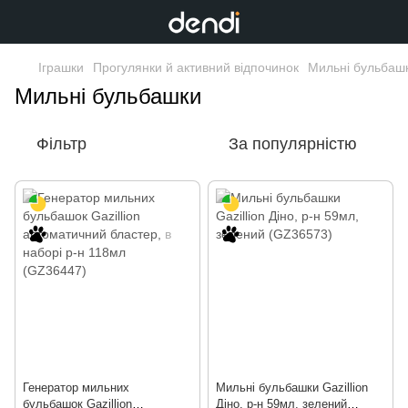
Іграшки
Прогулянки й активний відпочинок
Мильні бульбаш
Мильні бульбашки
Фільтр
За популярністю
Генератор мильних
Мильні бульбашки Gazillion
бульбашок Gazillion
Діно, р-н 59мл, зелений