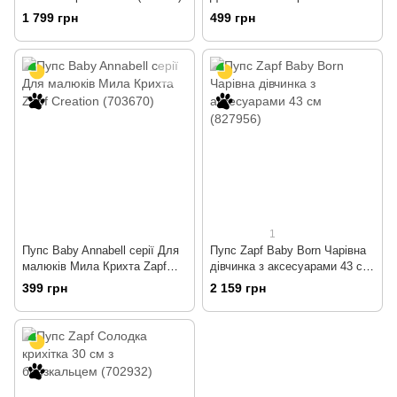
см (829684)
1 799 грн
499 грн
1
Пупс Baby Annabell серії Для
Пупс Zapf Baby Born Чарівна
малюків Мила Крихта Zapf
дівчинка з аксесуарами 43 см
Creation (703670)
(827956)
399 грн
2 159 грн