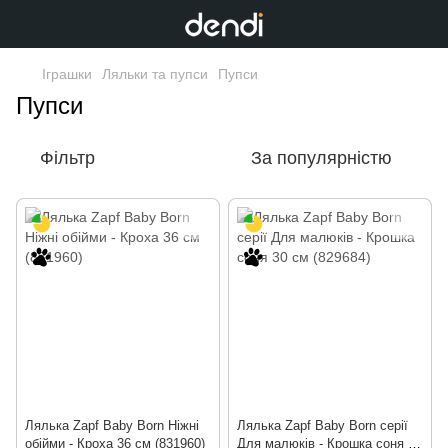
Іграшки
Ляльки та пупси
Пупси
Пупси
Фільтр
За популярністю
Лялька Zapf Baby Born Ніжні
Лялька Zapf Baby Born серії
обійми - Кроха 36 см (831960)
Для малюків - Крошка соня 30