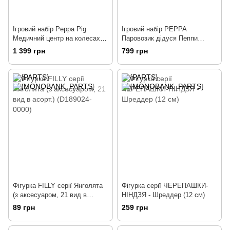
Ігровий набір Peppa Pig
Ігровий набір PEPPA
Медичний центр на колесах
Паровозик дідуся Пеппи
(06722)
(20829)
1 399 грн
799 грн
Фігурка FILLY серії Янголята
Фігурка серії ЧЕРЕПАШКИ-
(з аксесуаром, 21 вид в
НІНДЗЯ - Шреддер (12 см)
асорт.) (D189024-0000)
89 грн
259 грн