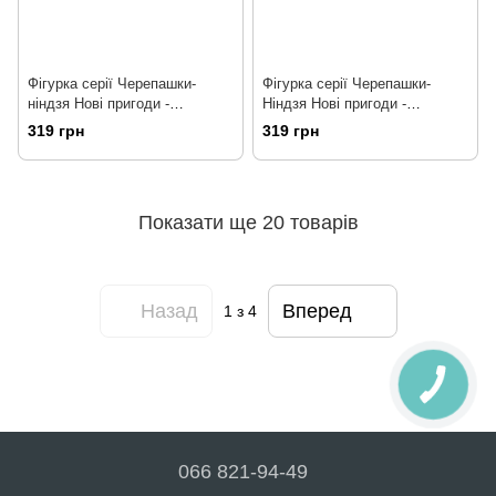
Фігурка серії Черепашки-
Фігурка серії Черепашки-
ніндзя Нові пригоди -
Ніндзя Нові пригоди -
Мікеланджело (12 см)
Рафаель (12 см) TMNT
319 грн
319 грн
(90731)
Показати ще 20 товарів
Назад
Вперед
1
з 4
066 821-94-49