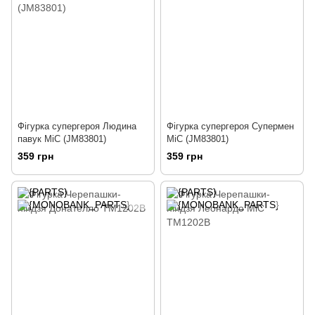
Фігурка супергероя Людина
Фігурка супергероя Супермен
павук MiC (JM83801)
MiC (JM83801)
359 грн
359 грн