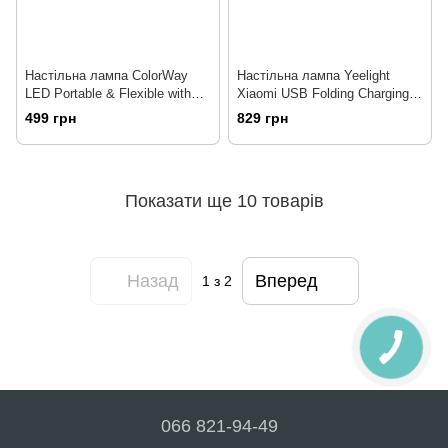
Настільна лампа ColorWay
Настільна лампа Yeelight
LED Portable & Flexible with
Xiaomi USB Folding Charging
built-in accumulator 500mAh
Table Lamp Red (YLTD11YL)
499 грн
829 грн
(CW-DL06FPB-W)
Показати ще 10 товарів
Назад
Вперед
1
з 2
066 821-94-49