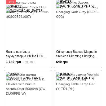
−32%
Лампа настільна
Світильник Baseus Magnetic
акумуляторна Philips LED
Stepless Dimming Charging
Reading Desk lamp Hat біла
Dark Gray (DGXC-C0G)
1 149 грн
649 грн
1 699 грн
(929003241007)