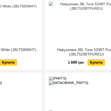
 White (JBLT500WHT)
Навушники JBL Tune 520BT Pur
(JBLT520BTPUREU)
Купити
1 699 грн
Купити