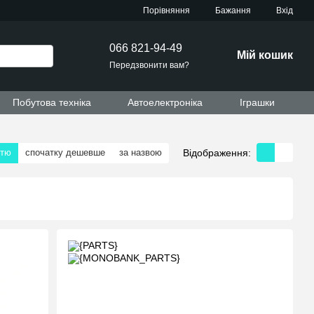
Порівняння
Бажання
Вхід
066 821-94-49
Мій кошик
Передзвонити вам?
Побутова техніка
Автоелектроніка
Іграшки
Відображення:
стю
спочатку дешевше
за назвою