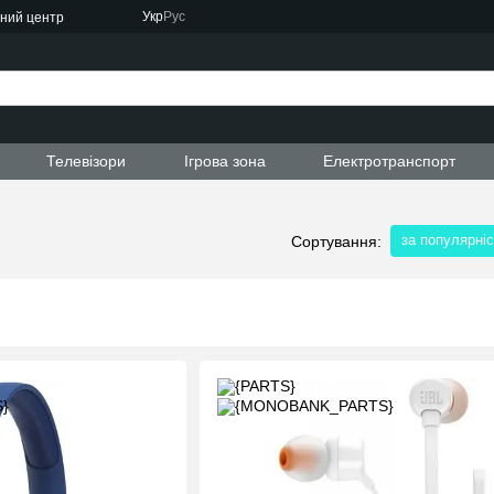
Укр
Рус
сний центр
ти
Телевізори
Ігрова зона
Електротранспорт
за популярні
Сортування: