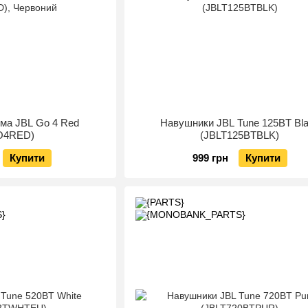
ема JBL Go 4 Red
Навушники JBL Tune 125BT Bl
O4RED)
(JBLT125BTBLK)
Купити
999 грн
Купити