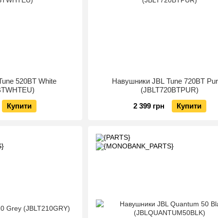
Tune 520BT White
Навушники JBL Tune 720BT Pur
0BTWHTEU)
(JBLT720BTPUR)
Купити
2 399 грн
Купити