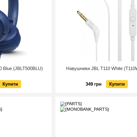
0 Blue (JBLT500BLU)
Навушники JBL T110 White (T11
Купити
349 грн
Купити