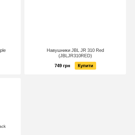
ple
Навушники JBL JR 310 Red
(JBLJR310RED)
749 грн
Купити