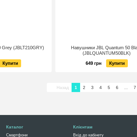
0 Grey (JBLT210GRY)
Навушники JBL Quantum 50 Bl
(JBLQUANTUM50BLK)
Купити
649 грн
Купити
Назад
1
2
3
4
5
6
...
7
Каталог
Клієнтам
Смартфони
Вхід до кабінету