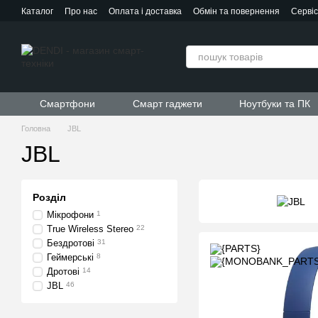
Перейти до основного контенту
Каталог
Про нас
Оплата і доставка
Обмін та повернення
Серві
Контактна інформація
Угода користувача
Договір публічної офер
Смартфони
Смарт гаджети
Ноутбуки та ПК
Головна
JBL
JBL
Розділ
Мікрофони
1
True Wireless Stereo
22
Бездротові
31
Геймерські
8
Дротові
14
JBL
46