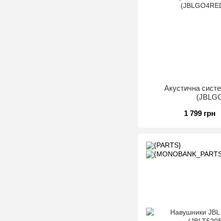
Акустична сист
(JBLG
1 799 грн