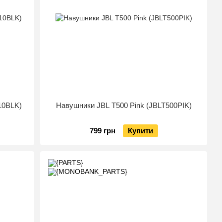
10BLK)
Навушники JBL T500 Pink (JBLT500PIK)
799 грн
Купити