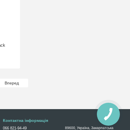
ack
Вперед
Контактна інформація
066 821-94-49
89600, Україна, Закарпатська