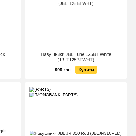
ack
Навушники JBL Tune 125BT White
(JBLT125BTWHT)
999 грн
Купити