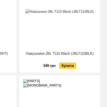
0WHT)
Навушники JBL T110 Black (JBLT110BLK)
349 грн
Купити