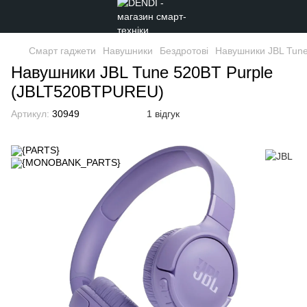
Смарт гаджети
Навушники
Бездротові
Навушники JBL Tun
Навушники JBL Tune 520BT Purple
(JBLT520BTPUREU)
Артикул:
30949
1 відгук