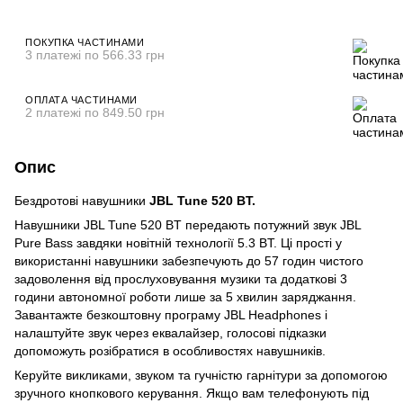
ПОКУПКА ЧАСТИНАМИ
3 платежі по 566.33 грн
ОПЛАТА ЧАСТИНАМИ
2 платежі по 849.50 грн
Опис
Бездротові навушники
JBL Tune 520 BT.
Навушники JBL Tune 520 BT передають потужний звук JBL
Pure Bass завдяки новітній технології 5.3 BT. Ці прості у
використанні навушники забезпечують до 57 годин чистого
задоволення від прослуховування музики та додаткові 3
години автономної роботи лише за 5 хвилин заряджання.
Завантажте безкоштовну програму JBL Headphones і
налаштуйте звук через еквалайзер, голосові підказки
допоможуть розібратися в особливостях навушників.
Керуйте викликами, звуком та гучністю гарнітури за допомогою
зручного кнопкового керування. Якщо вам телефонують під