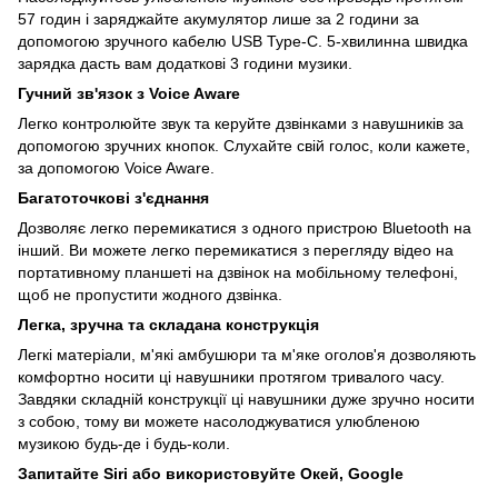
57 годин і заряджайте акумулятор лише за 2 години за
допомогою зручного кабелю USB Type-C. 5-хвилинна швидка
зарядка дасть вам додаткові 3 години музики.
Гучний зв'язок з Voice Aware
Легко контролюйте звук та керуйте дзвінками з навушників за
допомогою зручних кнопок. Слухайте свій голос, коли кажете,
за допомогою Voice Aware.
Багатоточкові з'єднання
Дозволяє легко перемикатися з одного пристрою Bluetooth на
інший. Ви можете легко перемикатися з перегляду відео на
портативному планшеті на дзвінок на мобільному телефоні,
щоб не пропустити жодного дзвінка.
Легка, зручна та складана конструкція
Легкі матеріали, м'які амбушюри та м'яке оголов'я дозволяють
комфортно носити ці навушники протягом тривалого часу.
Завдяки складній конструкції ці навушники дуже зручно носити
з собою, тому ви можете насолоджуватися улюбленою
музикою будь-де і будь-коли.
Запитайте Siri або використовуйте Окей, Google