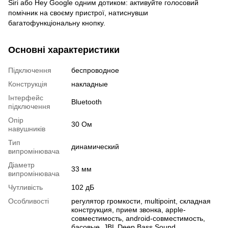
Siri або Hey Google одним дотиком: активуйте голосовий
помічник на своєму пристрої, натиснувши
багатофункціональну кнопку.
Основні характеристики
Підключення
беспроводное
Конструкція
накладные
Інтерфейс
Bluetooth
підключення
Опір
30 Ом
навушників
Тип
динамический
випромінювача
Діаметр
33 мм
випромінювача
Чутливість
102 дБ
Особливості
регулятор громкости, multipoint, складная
конструкция, прием звонка, apple-
совместимость, android-совместимость,
басовые, JBL Deep Bass Sound