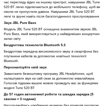
час перегляду відео на іншому пристрої, навушники JBL Tune
520 BT легко підключаються до мобільного телефону, щоб ви
ніколи не пропустили дзвінок. Навушники JBL Tune 520 BT
легкі та зручні навіть після багатогодинного прослуховування.
Звук JBL Pure Bass
Модель JBL Tune 520 BT оснащена знаменитим звуком JBL
Pure Bass, який використовується у найвідоміших концертних
залах світу
Бездротова технологія Bluetooth 5.3
Бездротова передача високоякісного звуку зі смартфона без
плутанини кабелів за допомогою новітньої технології
Bluetooth.
Персоналізуйте свій звук
Завантажте безкоштовну програму JBL Headphones, щоб
налаштувати звук на свій смак за допомогою еквалайзера.
Голосові підказки вашою мовою проведуть вас за функціями
моделі Tune 520 BT
До 57 годин автономної роботи та швидка зарядка (5
хвилин = 3 години)
Насолоджуйтесь улюбленою музикою без проводів протягом