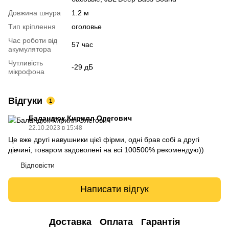
Довжина шнура
1.2 м
Тип кріплення
оголовье
Час роботи від
57 час
акумулятора
Чутливість
-29 дБ
мікрофона
Відгуки
1
Баландюк Кирилл Олегович
22.10.2023 в 15:48
Це вже другі навушники цієї фірми, одні брав собі а другі
дівчині, товаром задоволені на всі 100500% рекомендую))
Відповісти
Написати відгук
Доставка
Оплата
Гарантія