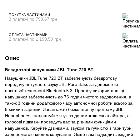
ПОКУПКА ЧАСТИНАМИ
3 платежі по 799.67 грн
ОПЛАТА ЧАСТИНАМИ
2 платежі по 1 199.50 грн
Опис
Бездротові навушники JBL Tune 720 BT.
Навушники JBL Tune 720 BT забезпечують бездротову
передачу потужного звуку JBL Pure Bass за допомогою
новітньої технології Bluetooth 5.3. Прості у використанні ці
навушники забезпечують до 76 годин чистого задоволення, а
також 3 години додаткового часу автономної роботи всього за
5 хвилин зарядки. Завантажте безкоштовну програму JBL
Headphones і налаштуйте звук за допомогою еквалайзера, а
голосові підказки проведуть вас за різними функціями
навушників. Керуйте дзвінками, звуком та гучністю з гарнітури
за допомогою кнопок керування. Якщо вам надходить вхідний