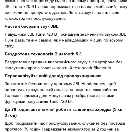
дзвінок під час перегляду відео на іншому пристрої, навушники
JBL Tune 720 BT легко перемикаються на ваш мобільний, тому
ви ніколи не пропустите дзвінок. Легкі та зручні навіть після
кількох годин прослуховування.
Чистий басовий звук JBL
Навушники JBL Tune 720 BT оснащені знаменитим звуком JBL
Pure Bass, таким самим, як у найвідоміших місцях по всьому
світу.
Бездротова технологія Bluetooth 5.3
Бездротова передача високоякісного звуку зі смартфона без
заплутаних дротів завдяки новітній технології Bluetooth.
Персоналізуйте свій досвід прослуховування
Завантажте безкоштовну програму JBL Headphones, щоб
налаштувати звук на свій смак за допомогою еквалайзера.
Голосові підказки допоможуть вам розібратися з різними
функціями навушників Tune 720 BT.
До 76 годин автономної роботи та швидка зарядка (5 хв =
3 год)
Щоб продовжити час прослуховування, слухайте без проводів
протягом 76 годин і заряджайте акумулятор за 2 години за