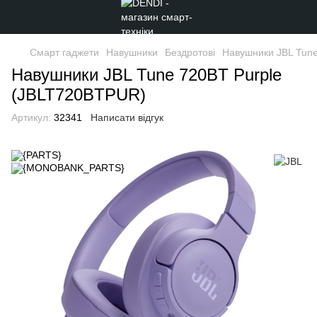
Смарт гаджети
Навушники
Бездротові
Навушники JBL Tun
Навушники JBL Tune 720BT Purple
(JBLT720BTPUR)
Артикул:
32341
Написати відгук