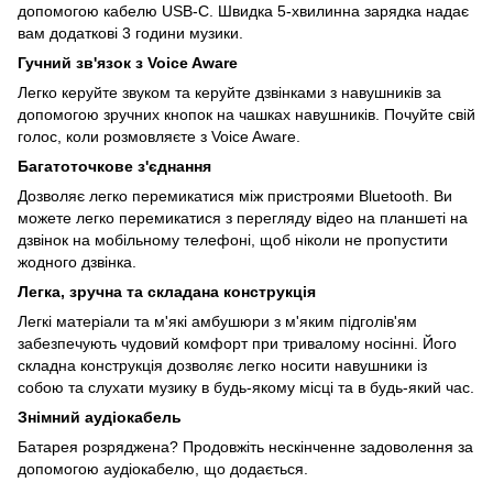
допомогою кабелю USB-C. Швидка 5-хвилинна зарядка надає
вам додаткові 3 години музики.
Гучний зв'язок з Voice Aware
Легко керуйте звуком та керуйте дзвінками з навушників за
допомогою зручних кнопок на чашках навушників. Почуйте свій
голос, коли розмовляєте з Voice Aware.
Багатоточкове з'єднання
Дозволяє легко перемикатися між пристроями Bluetooth. Ви
можете легко перемикатися з перегляду відео на планшеті на
дзвінок на мобільному телефоні, щоб ніколи не пропустити
жодного дзвінка.
Легка, зручна та складана конструкція
Легкі матеріали та м'які амбушюри з м'яким підголів'ям
забезпечують чудовий комфорт при тривалому носінні. Його
складна конструкція дозволяє легко носити навушники із
собою та слухати музику в будь-якому місці та в будь-який час.
Знімний аудіокабель
Батарея розряджена? Продовжіть нескінченне задоволення за
допомогою аудіокабелю, що додається.