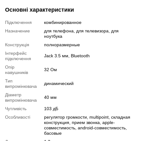
Основні характеристики
Підключення
комбинированное
Назначение
для телефона, для телевизора, для
ноутбука
Конструкція
полноразмерные
Інтерфейс
Jack 3.5 мм, Bluetooth
підключення
Опір
32 Ом
навушників
Тип
динамический
випромінювача
Діаметр
40 мм
випромінювача
Чутливість
103 дБ
Особливості
регулятор громкости, multipoint, складная
конструкция, прием звонка, apple-
совместимость, android-совместимость,
басовые