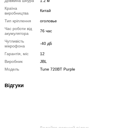
Довжина шнура
1.2 м
Країна
Китай
виробництва
Тип кріплення
оголовье
Час роботи від
76 час
акумулятора
Чутливість
-40 дБ
мікрофона
Гарантія, міс
12
Виробник
JBL
Модель
Tune 720BT Purple
Відгуки