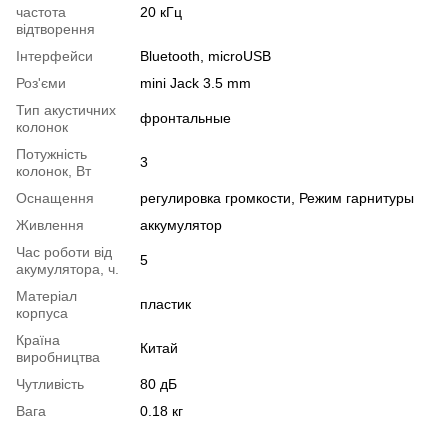
частота
20 кГц
відтворення
Інтерфейси
Bluetooth, microUSB
Роз'єми
mini Jack 3.5 mm
Тип акустичних
фронтальные
колонок
Потужність
3
колонок, Вт
Оснащення
регулировка громкости, Режим гарнитуры
Живлення
аккумулятор
Час роботи від
5
акумулятора, ч.
Матеріал
пластик
корпуса
Країна
Китай
виробництва
Чутливість
80 дБ
Вага
0.18 кг