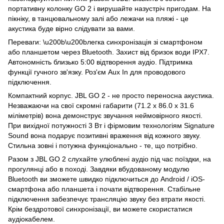
портативну колонку GO 2 і вирушайте назустріч пригодам. На
пікніку, в танцювальному залі або лежачи на пляжі - це
акустика буде вірно слідувати за вами.
Переваги: \u200b\u200bлегка синхронізація зі смартфоном
або планшетом через Bluetooth. Захист від бризок води IPX7.
Автономність близько 5:00 відтворення аудіо. Підтримка
функції гучного зв'язку. Роз'єм Aux In для проводового
підключення.
Компактний корпус. JBL GO 2 - не просто переносна акустика.
Незважаючи на свої скромні габарити (71.2 x 86.0 x 31.6
міліметрів) вона демонструє звучання неймовірного якості.
При вихідної потужності 3 Вт і фірмовим технологіям Signature
Sound вона подарує позитивні враження від кожного звуку.
Стильна зовні і потужна функціонально - те, що потрібно.
Разом з JBL GO 2 слухайте улюблені аудіо під час поїздки, на
прогулянці або в поході. Завдяки вбудованому модулю
Bluetooth ви зможете швидко підключиться до Android / iOS-
смартфона або планшета і почати відтворення. Стабільне
підключення забезпечує трансляцію звуку без втрати якості.
Крім бездротової синхронізації, ви можете скористатися
аудіокабелем.