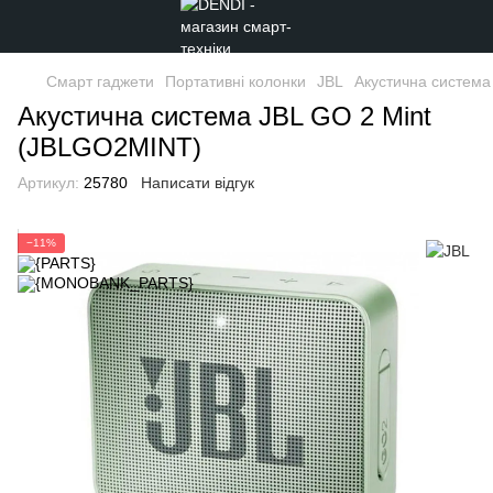
Смарт гаджети
Портативні колонки
JBL
Акустична система
Акустична система JBL GO 2 Mint
(JBLGO2MINT)
Артикул:
25780
Написати відгук
−11%