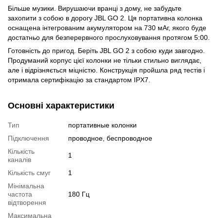
Більше музики. Вирушаючи вранці з дому, не забудьте
захопити з собою в дорогу JBL GO 2. Ця портативна колонка
оснащена інтегрованим акумулятором на 730 мАг, якого буде
достатньо для безперервного прослуховування протягом 5:00.
Готовність до пригод. Беріть JBL GO 2 з собою куди завгодно.
Продуманий корпус цієї колонки не тільки стильно виглядає,
але і відрізняється міцністю. Конструкція пройшла ряд тестів і
отримала сертифікацію за стандартом IPX7.
Основні характеристики
Тип
портативные колонки
Підключення
проводное, беспроводное
Кількість
1
каналів
Кількість смуг
1
Мінімальна
частота
180 Гц
відтворення
Максимальна