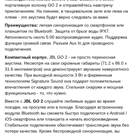
портативную колонку GO 2 и отправляйтесь навстречу
приключениям. На пикнике, в танцевальном зале или лежа на
пляже - это акустика будет верно следовать за вами.
Преимущества:
легкая синхронизация со смартфоном или
планшетом по Bluetooth. Защита от брызг воды IPX7.
Автономность около 5:00 воспроизведения аудио. Поддержка
функции громкой связи. Разъем Aux In для проводного
подключения.
Компактный корпус.
JBL GO 2 - не просто переносная
акустика. Несмотря на свои скромные габариты (71.2 x 86.0 x
31.6 миллиметров) она демонстрирует звучание невероятного
качества. При выходной мощности 3 Вт и фирменным
технологиям Signature Sound она подарит положительные
впечатления от каждого звука. Стильная снаружи и мощная
функционально - то, что нужно.
Вместе с
JBL GO 2
слушайте любимые аудио во время
поездки, на прогулке или в походе. Благодаря встроенному
модулю Bluetooth вы сможете быстро подключится к Android /
iOS-смартфона или планшета и начать воспроизведение.
Стабильное подключение обеспечивает трансляцию звука без
потери качества. Кроме беспроводной синхронизации, вы