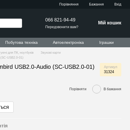
Порівняння
Бажання
Вхід
066 821-94-49
Мій кошик
Передзвонити вам?
Побутова техніка
Автоелектроніка
Іграшки
уючі для ПК, ноутбуків
Звукові карти
 (SC-USB2.0-01)
bird USB2.0-Audio (SC-USB2.0-01)
Артикул
31324
Порівняти
В бажання
ться
нтія