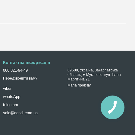
Контактна інформація
066 821-94-49
89600, Україна, Закарпатська
область, м.Мукачево, вул. Івана
Передзвонити вам?
Маргітича 21
Мапа проїзду
viber
whatsApp
telegram
sale@dendi.com.ua