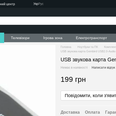
Укр
Рус
сний центр
ти
Телевізори
Ігрова зона
Електротранспорт
Головна
Ноутбуки та ПК
Комплект
USB звукова карта Gembird USB2.0-Audio
USB звукова карта Gem
Немає в наявності
Написати відгук
199 грн
Повідомити, коли з'яви
Доставка
Оплата
Гара