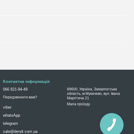
Контактна інформація
066 821-94-49
89600, Україна, Закарпатська
область, м.Мукачево, вул. Івана
Передзвонити вам?
Маргітича 21
Мапа проїзду
viber
whatsApp
telegram
sale@dendi.com.ua