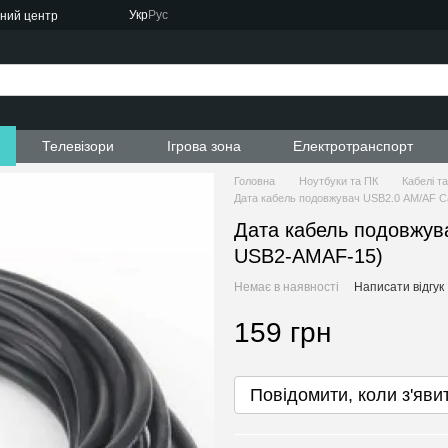
Укр
Рус
сний центр
ти
Телевізори
Ігрова зона
Електротранспорт
Головна
Ноутбуки та ПК
Кабелі т
Дата кабель подовжувач USB2.0 АМ/АF C
Дата кабель подовжув
USB2-AMAF-15)
Немає в наявності
Написати відгук
159 грн
Повідомити, коли з'яви