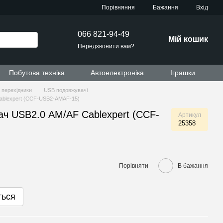
Порівняння
Бажання
Вхід
066 821-94-49
Мій кошик
Передзвонити вам?
Побутова техніка
Автоелектроніка
Іграшки
а перехідники
USB подовжувачі
ablexpert (CCF-USB2-AMAF-15)
ач USB2.0 АМ/АF Cablexpert (CCF-
Артикул
25358
Порівняти
В бажання
ться