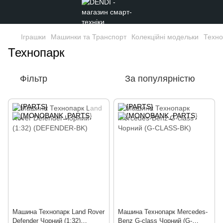
Іграшки
Машинки та Транспорт
Колекційні модельки
Техно
Технопарк
Фільтр
За популярністю
Машина Технопарк Land Rover
Машина Технопарк Mercedes-
Defender Чорний (1:32)
Benz G-class Чорний (G-