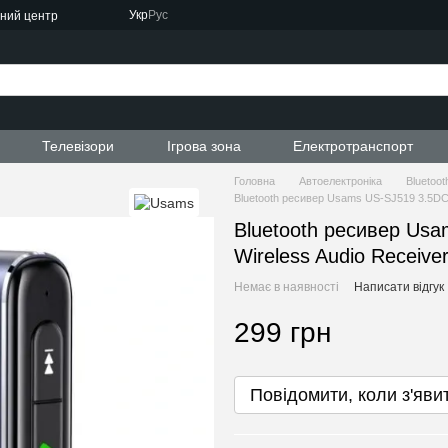
Укр
Рус
сний центр
ти
Телевізори
Ігрова зона
Електротранспорт
Головна
Автоелектроніка
Bluetoo
Bluetooth ресивер Usams US-SJ519 3.5DC 
Bluetooth ресивер Usa
Wireless Audio Receiv
Немає в наявності
Написати відгук
299 грн
Повідомити, коли з'яви