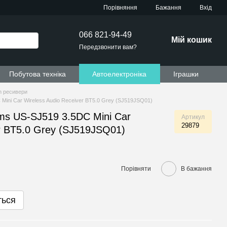
Порівняння
Бажання
Вхід
066 821-94-49
Мій кошик
Передзвонити вам?
Побутова техніка
Автоелектроніка
Іграшки
th ресивери
Mini Car Wireless Audio Receiver BT5.0 Grey (SJ519JSQ01)
ms US-SJ519 3.5DC Mini Car
Артикул
29879
er BT5.0 Grey (SJ519JSQ01)
Порівняти
В бажання
ться