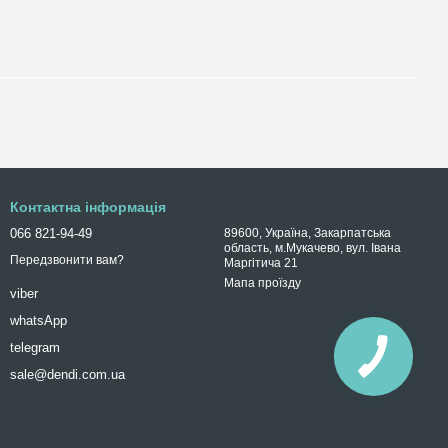
Контактна інформація
066 821-94-49
89600, Україна, Закарпатська
область, м.Мукачево, вул. Івана
Передзвонити вам?
Маргітича 21
Мапа проїзду
viber
whatsApp
telegram
sale@dendi.com.ua