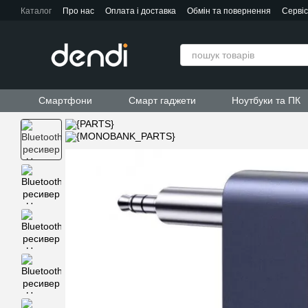
Перейти до основного контенту
Каталог
Про нас
Оплата і доставка
Обмін та повернення
Серві
Контактна інформація
Угода користувача
Договір публічної офер
Смартфони
Смарт гаджети
Ноутбуки та ПК