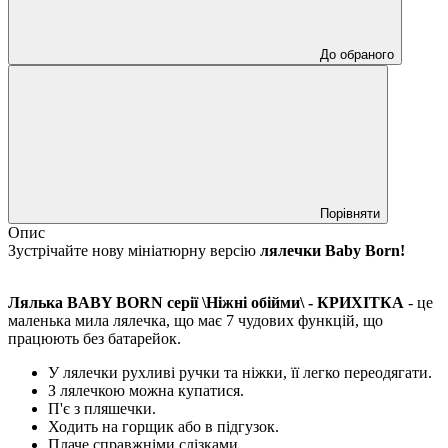
До обраного
Порівняти
Опис
Зустрічайте нову мініатюрну версію
лялечки Baby Born!
Лялька BABY BORN серії \Ніжні обійми\ - КРИХІТКА
- це
маленька мила лялечка, що має 7 чудових функцій, що
працюють без батарейок.
У лялечки рухливі ручки та ніжки, її легко переодягати.
З лялечкою можна купатися.
П'є з пляшечки.
Ходить на горщик або в підгузок.
Плаче справжніми слізками.