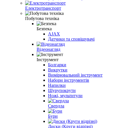
Електротранспорт
Побутова техніка
Безпека
AJAX
Датчики та сповіщувачі
Відеонагляд
Інструмент
Болгарки
Викрутки
Вимірювальний інструмент
Набори інструментів
Напилки
Шурупокрути
Ножі, мультитули
Свердла
Бури
Диски (Круги відрізні)