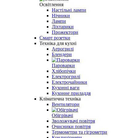
Освітлення
Настільні лампи
Нічники
Лампи
Ліхтарики
Прожектори
Смарт розетки
Техніка для кухні
Аерогрилі
Блендери
Пароварки
Хлібопічки
Електрогрилі
Електрочайники
Кухонні ваги
Кухонне приладдя
Кліматична техніка
Вентилятори
Обігрівачі
Зволожувачі повітря
Очисники повітря
Термометри та гігрометри
Кондиціонери