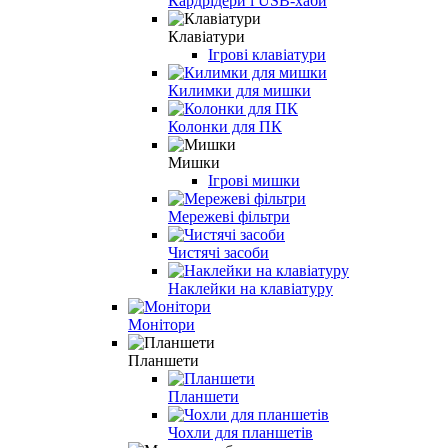
Кардрідери і USB-хаби
Клавіатури
Ігрові клавіатури
Килимки для мишки
Колонки для ПК
Мишки
Ігрові мишки
Мережеві фільтри
Чистячі засоби
Наклейки на клавіатуру
Монітори
Планшети
Планшети
Чохли для планшетів