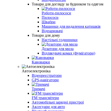
Товари для догляду за будинком та одягом
Роботи-пилососи
Пилососи
Швабри
Машинки для видалення катишків
Відпарювачі
Товари для дому
Настільні годинники
Дозатори для мила
Відлякувачі комах (фумігатори)
Кавоварки
Автоелектроніка
Відеореєстратори
GPS-навігатори
Тримачі
FM трансмітери
Автомобільні зарядні пристрої
Аксесуари для авто