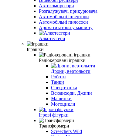
Bluetooth ресивери
Автокомпресори
Розгалужувачі прикурювача
Автомобільні інвертори
Автомобільні пилососи
Ароматизатори у машину
Алкотестери
Іграшки
Радіокеровані іграшки
Дрони, вертольоти
Роботи
Танки
Спецтехніка
Всюдиходи, Джипи
Машинки
Мотоцикли
Ігрові фігурки
Трансформери
Screechers Wild