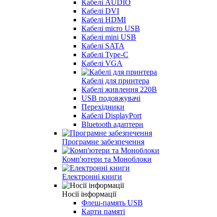
Кабелі AUDIO
Кабелі DVI
Кабелі HDMI
Кабелі micro USB
Кабелі mini USB
Кабелі SATA
Кабелі Type-C
Кабелі VGA
Кабелі для принтера
Кабелі живлення 220В
USB подовжувачі
Перехідники
Кабелі DisplayPort
Bluetooth адаптери
Програмне забезпечення
Комп'ютери та Моноблоки
Електронні книги
Носії інформації
Флеш-память USB
Карти памяті