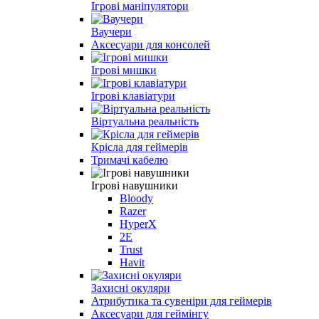
Ігрові маніпулятори
Ваучери
Аксесуари для консолей
Ігрові мишки
Ігрові клавіатури
Віртуальна реальність
Крісла для геймерів
Тримачі кабелю
Ігрові навушники
Bloody
Razer
HyperX
2E
Trust
Havit
Захисні окуляри
Атрибутика та сувеніри для геймерів
Аксесуари для геймінгу