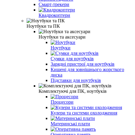
Смарт-трекери
Квадрокоптери
Ноутбуки та ПК
Ноутбуки та аксесуари
Ноутбуки
Сумки для ноутбуків
Зарядні пристрої для ноутбуків
Кишені для зовнішнього жорсткого
диска
Підставки для ноутбуків
Комплектуючі для ПК, ноутбуків
Процесори
Кулери та системи охолодження
Материнські плати
Оперативна память