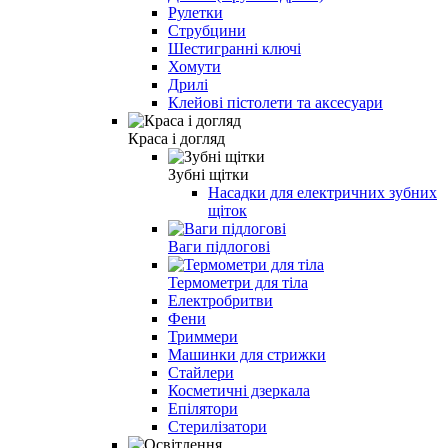
Рулетки
Струбцини
Шестигранні ключі
Хомути
Дрилі
Клейові пістолети та аксесуари
Краса і догляд
Зубні щітки
Насадки для електричних зубних
щіток
Ваги підлогові
Термометри для тіла
Електробритви
Фени
Триммери
Машинки для стрижки
Стайлери
Косметичні дзеркала
Епілятори
Стерилізатори