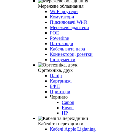
Мережеве обладнання
Wi-Fi роутери
Комутатори
Підсилювачі Wi-Fi
Мережеві адаптери
POE
Powerline
Патч-корди
Кабель вита пара
Коннектори, розетки
Інструменти
Оргтехніка, друк
Папір
Картриджі
БФП
Принтери
Чорнило
Canon
Epson
HP
Кабелі та перехідники
Кабелі Apple Lightning