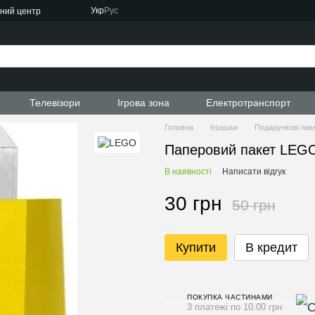
Укр
Рус
сний центр
ти
Телевізори
Ігрова зона
Електротранспорт
Головна
Іграшки
Подарункові пак
Паперовий пакет LEGO
В наявності
Написати відгук
30 грн
50 грн
Купити
В кредит
ПОКУПКА ЧАСТИНАМИ
3 платежі по 10.00 грн