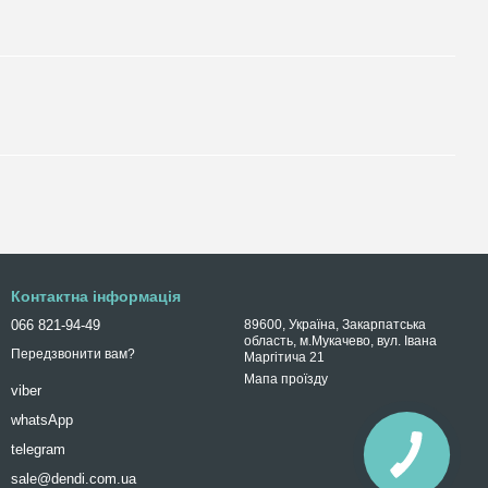
Контактна інформація
066 821-94-49
89600, Україна, Закарпатська
область, м.Мукачево, вул. Івана
Передзвонити вам?
Маргітича 21
Мапа проїзду
viber
whatsApp
telegram
sale@dendi.com.ua