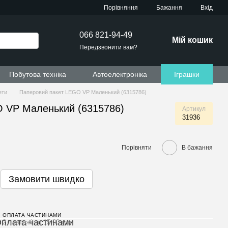
Порівняння
Бажання
Вхід
066 821-94-49
Мій кошик
Передзвонити вам?
Побутова техніка
Автоелектроніка
Іграшки
ети
Паперовий пакет LEGO VP Маленький (6315786)
 VP Маленький (6315786)
Артикул
31936
Порівняти
В бажання
Замовити швидко
ОПЛАТА ЧАСТИНАМИ
2 платежі по 15.00 грн