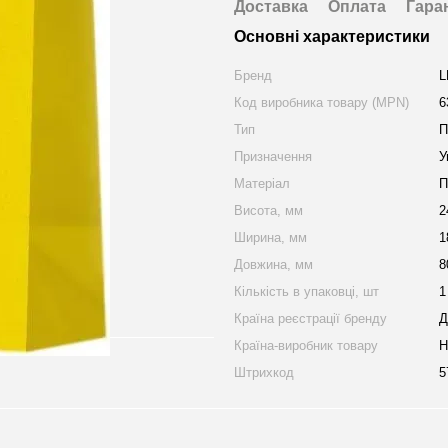
Доставка
Оплата
Гара
Основні характеристики
Бренд
L
Код виробника товару (MPN)
6
Тип
П
Призначення
У
Матеріал
П
Висота, мм
2
Ширина, мм
1
Довжина, мм
8
Кількість в упаковці, шт
1
Країна реєстрації бренду
Д
Країна-виробник товару
Н
Штрихкод
5