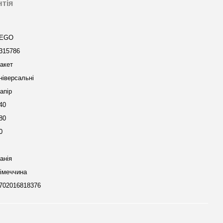
нтія
EGO
315786
акет
ніверсальні
апір
40
80
0
анія
імеччина
702016818376