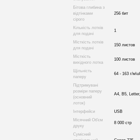
Бітова глибина з
відтінками
256 бит
сірого
Кількість лотків
1
для подачі
Місткість лотків
150 листов
для подачі
Місткість
100 листов
вихідного лотка
Щільність
64 - 163 г/м\
паперу
Підтримувані
розміри паперу
A4, B5, Letter
(основний
лоток)
Інтерфейси
USB
Місячний Об'єм
8 000 стр
друку
Сумісний