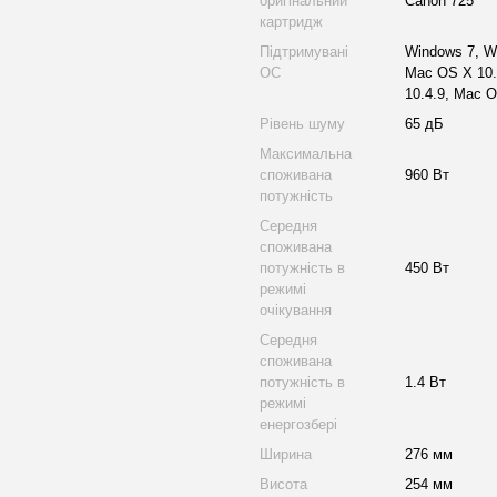
оригінальний
Canon 725
картридж
Підтримувані
Windows 7, W
ОС
Mac OS X 10.
10.4.9, Mac O
Рівень шуму
65 дБ
Максимальна
споживана
960 Вт
потужність
Середня
споживана
потужність в
450 Вт
режимі
очікування
Середня
споживана
потужність в
1.4 Вт
режимі
енергозбері
Ширина
276 мм
Висота
254 мм