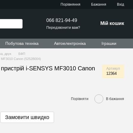
Порівняння
Бажання
Вхід
066 821-94-49
Мій кошик
Передзвонити вам?
Побутова техніка
Автоелектроніка
Іграшки
ка, друк
БФП
S MF3010 Canon (5252B004)
 пристрій i-SENSYS MF3010 Canon
Артикул
12364
Порівняти
В бажання
Замовити швидко