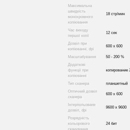
Максимальна
швидкість
18 стр/мин
монохромного
копіювання
Час виходу
12 сек
першої копії
Дозвіл при
600 x 600
копіюванні, dpi
Масштабування
50 - 200 %
Додаткові
функції при
копирование 
копіюванні
Тип сканера
планшетный
Оптичний дозвіл
600 х 600
сканера
Інтерпольоване
9600 x 9600
дозвіл, dpi
Розрядність
кольорового
24 бит
сканування