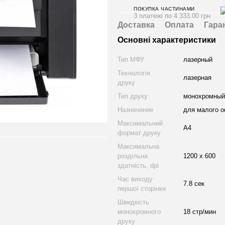
ПОКУПКА ЧАСТИНАМИ
3 платежі по 4 333.00 грн
Доставка
Оплата
Гара
Основні характеристики
Тип МФУ
лазерный
Технологія
лазерная
друку
Тип друку
монохромный
Назначение
для малого 
Максимальний
A4
формат друку
Максимальна
роздільна
1200 х 600
здатність, dpi
Час виходу
7.8 сек
першої сторінки
Швидкість
монохромного
18 стр/мин
друку