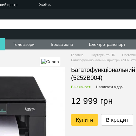
Укр
Рус
сний центр
ти
Телевізори
Ігрова зона
Електротранспорт
Головна
Ноутбуки та ПК
Оргтехні
Багатофункціональний пристрій i-SENSY
Багатофункціональний
(5252B004)
В наявності
Написати відгук
12 999 грн
Купити
В кредит