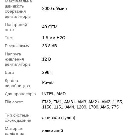
Максимальна
швидкість
2000 об/мин
обертання
вентиляторів
Повітряний
49 CFM
потік
Тиск
1.5 мм H2O
Рівень шуму
33.8 dB
Напруга
живлення
12 В
вентиляторів
Вага
298 г
Країна
Китай
виробництва
Для процесорів
INTEL, AMD
Під сокет
FM2, FM1, AM3+, AM3, AM2+, AM2, 1155,
1150, 1151, AM4, 1200, 1700, AM5, 775
Тип системи
активная (кулер)
охолодження
Матеріал
алюминий
радіатора