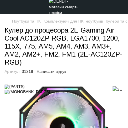
Ноутбуки та ПК
Комплектуючі для ПК, ноутбуків
Кулери та 
Кулер до процесора 2E Gaming Air
Cool AC120ZP RGB, LGA1700, 1200,
115X, 775, AM5, AM4, AM3, AM3+,
AM2, AM2+, FM2, FM1 (2E-AC120ZP-
RGB)
Артикул:
31218
Написати відгук