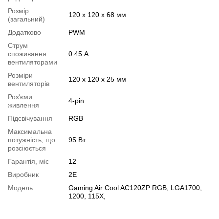
Розмір
120 x 120 x 68 мм
(загальний)
Додатково
PWM
Струм
споживання
0.45 А
вентиляторами
Розміри
120 х 120 х 25 мм
вентиляторів
Роз'єми
4-pin
живлення
Підсвічування
RGB
Максимальна
потужність, що
95 Вт
розсіюється
Гарантія, міс
12
Виробник
2E
Модель
Gaming Air Cool AC120ZP RGB, LGA1700,
1200, 115X,