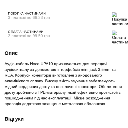
ПОКУПКА ЧАСТИНАМИ
3 платежі по 66.33 грн
ОПЛАТА ЧАСТИНАМИ
2 платежі по 99.50 грн
Опис
Аудіо-кабель Hoco UPA10 призначається для передачі
аудіосигналу за допомогою інтерфейсів mini-jack 3.5mm та
RCA. Корпуси конекторів виготовлені з анодованого
алюмінієвого сплаву. Високу якість звучання забезпечують
мідний сердечник дроту та позолочені конектори. Обплетення
дроту зроблено з TPE-матеріалу, який ефективно протистоїть
пошкодженням під час експлуатації. Місце розходження
проводів додатково захищене металевою оболонкою.
Відгуки