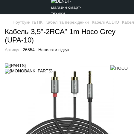
Ноутбуки та ПК
Кабелі та перехідники
Кабелі AUDIO
Кабел
Кабель 3,5"-2RCA" 1m Hoco Grey
(UPA-10)
Артикул:
26554
Написати відгук