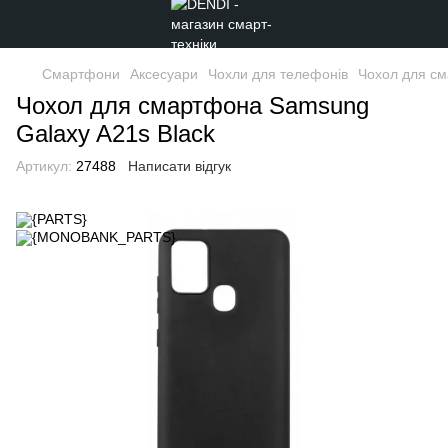
Смартфони
Аксесуари
Чохли для телефонів
Чoхол для см
Чoхол для смартфона Samsung
Galaxy A21s Black
Артикул:
27488
Написати відгук