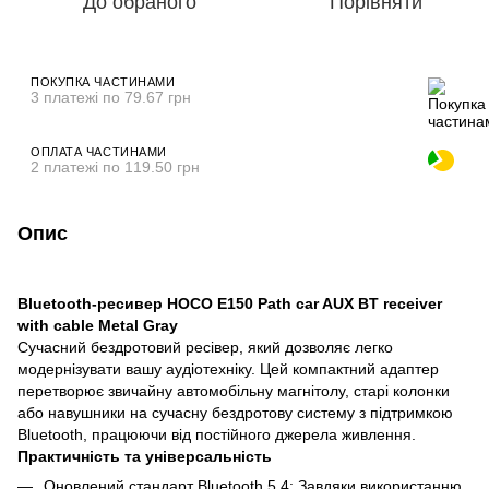
До обраного
Порівняти
ПОКУПКА ЧАСТИНАМИ
3 платежі по 79.67 грн
ОПЛАТА ЧАСТИНАМИ
2 платежі по 119.50 грн
Опис
Bluetooth-ресивер HOCO E150 Path car AUX BT receiver
with cable Metal Gray
Сучасний бездротовий ресівер, який дозволяє легко
модернізувати вашу аудіотехніку. Цей компактний адаптер
перетворює звичайну автомобільну магнітолу, старі колонки
або навушники на сучасну бездротову систему з підтримкою
Bluetooth, працюючи від постійного джерела живлення.
Практичність та універсальність
Оновлений стандарт Bluetooth 5.4: Завдяки використанню