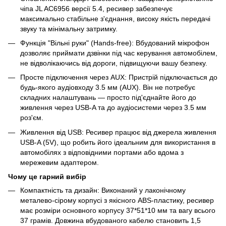
чіпа JL AC6956 версії 5.4, ресивер забезпечує
максимально стабільне з'єднання, високу якість передачі
звуку та мінімальну затримку.
Функція "Вільні руки" (Hands-free): Вбудований мікрофон
дозволяє приймати дзвінки під час керування автомобілем,
не відволікаючись від дороги, підвищуючи вашу безпеку.
Просте підключення через AUX: Пристрій підключається до
будь-якого аудіовходу 3.5 мм (AUX). Він не потребує
складних налаштувань — просто під'єднайте його до
живлення через USB-A та до аудіосистеми через 3.5 мм
роз'єм.
Живлення від USB: Ресивер працює від джерела живлення
USB-A (5V), що робить його ідеальним для використання в
автомобілях з відповідними портами або вдома з
мережевим адаптером.
Чому це гарний вибір
Компактність та дизайн: Виконаний у лаконічному
металево-сірому корпусі з якісного ABS-пластику, ресивер
має розміри основного корпусу 37*51*10 мм та вагу всього
37 грамів. Довжина вбудованого кабелю становить 1,5