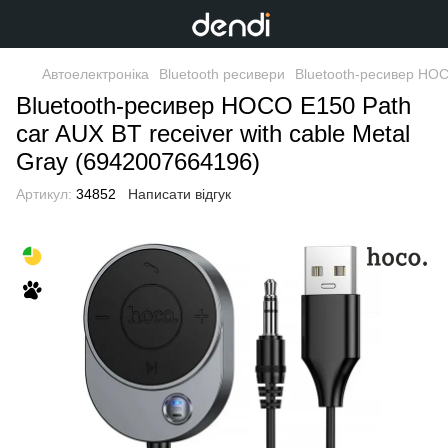
Автоелектроніка
Bluetooth ресивери
Bluetooth-ресивер HOC
Bluetooth-ресивер HOCO E150 Path
car AUX BT receiver with cable Metal
Gray (6942007664196)
Артикул:
34852
Написати відгук