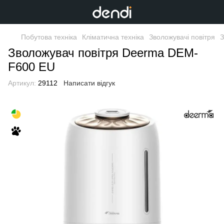
Побутова техніка
Кліматична техніка
Зволожувачі повітря
З
Зволожувач повітря Deerma DEM-
F600 EU
Артикул:
29112
Написати відгук