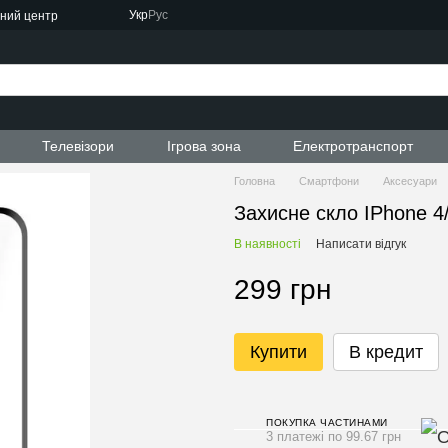
Укр
Рус
сний центр
ти
Телевізори
Ігрова зона
Електротранспорт
Головна
Смартфони
Аксесуари
Захисне скло IPhone 4
В наявності
Написати відгук
299 грн
Купити
В кредит
ПОКУПКА ЧАСТИНАМИ
3 платежі по 99.67 грн