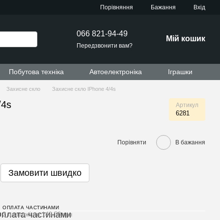
Порівняння
Бажання
Вхід
066 821-94-49
Мій кошик
Передзвонити вам?
Побутова техніка
Автоелектроніка
Іграшки
Захисне скло
Захисне скло IPhone 4/4s
/4s
Артикул
6281
Порівняти
В бажання
Замовити швидко
ОПЛАТА ЧАСТИНАМИ
2 платежі по 149.50 грн