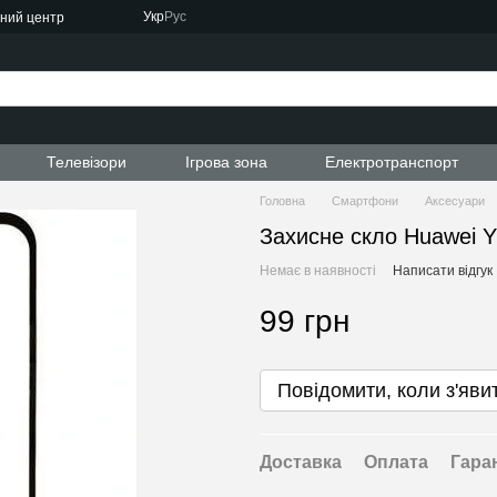
Укр
Рус
сний центр
ти
Телевізори
Ігрова зона
Електротранспорт
Головна
Смартфони
Аксесуари
Захисне скло Huawei Y
Немає в наявності
Написати відгук
99 грн
Повідомити, коли з'яви
Доставка
Оплата
Гара