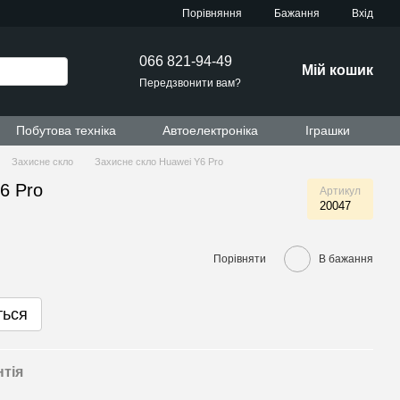
Порівняння
Бажання
Вхід
066 821-94-49
Мій кошик
Передзвонити вам?
Побутова техніка
Автоелектроніка
Іграшки
Захисне скло
Захисне скло Huawei Y6 Pro
6 Pro
Артикул
20047
Порівняти
В бажання
ться
нтія