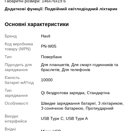
Габаритні розміри: 146x76x19.6
Додаткові функції: Подвійний світлодіодний ліхтарик
Основні характеристики
Бренд
Havit
Код виробника
PN-W05
товару (MPN)
Тип
Повербанк
Підходить для
Для планшетів, Для смарт-годинників та
заряджання
браслетів, Для телефонів
Ємність
10000
батареї мА*год
Тип
Qi бездротова зарядка, Стандартна
заряджання
Особливості
Швидке заряджання батареї, З ліхтариком,
З сонячною батареєю, Протиударний
Вихідні
USB Type C, USB Type A
інтерфейси
Вхідні