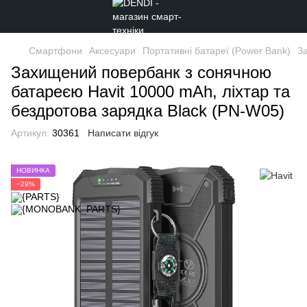
Смартфони
Аксесуари
Портативні батареї (Power Bank)
З
Захищений повербанк з сонячною
батареєю Havit 10000 mAh, ліхтар та
бездротова зарядка Black (PN-W05)
Артикул:
30361
Написати відгук
НОВИНКА
−29%