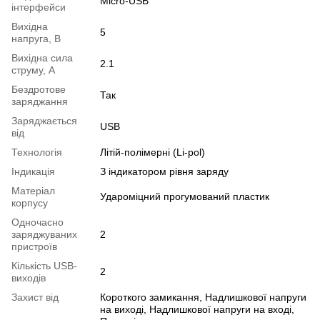
Micro-USB
інтерфейси
Вихідна
5
напруга, В
Вихідна сила
2.1
струму, А
Бездротове
Так
заряджання
Заряджається
USB
від
Технологія
Літій-полімерні (Li-pol)
Індикація
З індикатором рівня заряду
Матеріал
Удароміцний прогумований пластик
корпусу
Одночасно
заряджуваних
2
пристроїв
Кількість USB-
2
виходів
Захист від
Короткого замикання, Надлишкової напруги
на виході, Надлишкової напруги на вході,