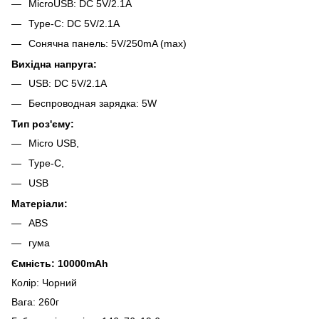
MicroUSB: DC 5V/2.1А
Type-C: DC 5V/2.1А
Сонячна панель: 5V/250mA (max)
Вихідна напруга:
USB: DC 5V/2.1А
Беспроводная зарядка: 5W
Тип роз'єму:
Micro USB,
Type-C,
USB
Матеріали:
ABS
гума
Ємність: 10000mAh
Колір: Чорний
Вага: 260г