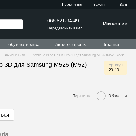
Порівняння
Бажання
Вхід
066 821-94-49
Мій кошик
Передзвонити вам?
Побутова техніка
Автоелектроніка
Іграшки
Захисне скло
Захисне скло Gelius Pro 3D для Samsung M526 (M52) Black
Pro 3D для Samsung M526 (M52)
Артикул
29110
Порівняти
В бажання
ться
нтія