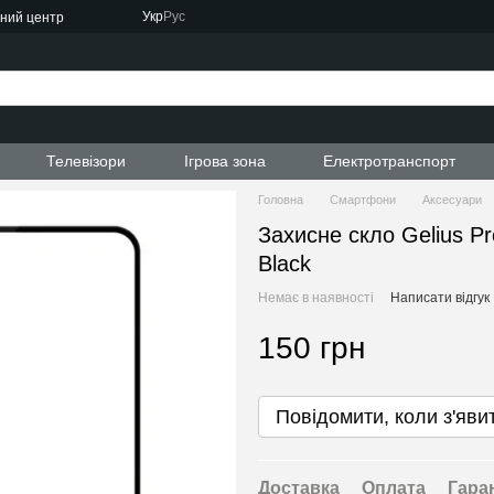
Укр
Рус
сний центр
ти
Телевізори
Ігрова зона
Електротранспорт
Головна
Смартфони
Аксесуари
Захисне скло Gelius 
Black
Немає в наявності
Написати відгук
150 грн
Повідомити, коли з'яви
Доставка
Оплата
Гара