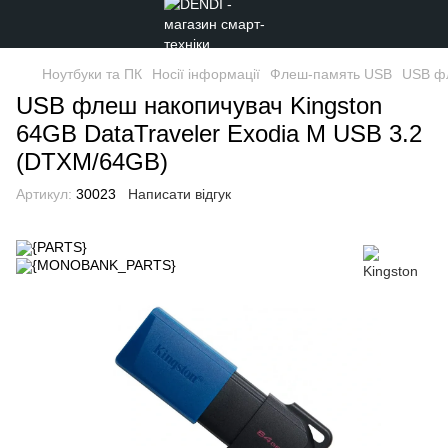
Ноутбуки та ПК
Носії інформації
Флеш-память USB
USB фл
USB флеш накопичувач Kingston
64GB DataTraveler Exodia M USB 3.2
(DTXM/64GB)
Артикул:
30023
Написати відгук