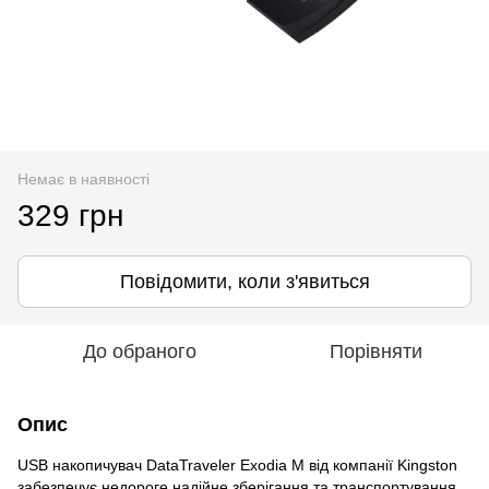
Немає в наявності
329 грн
Повідомити, коли з'явиться
До обраного
Порівняти
Опис
USB накопичувач DataTraveler Exodia M від компанії Kingston
забезпечує недороге надійне зберігання та транспортування