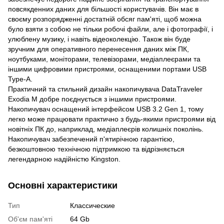
повсякденних даних для більшості користувачів. Він має в
своєму розпорядженні достатній обсяг пам'яті, щоб можна
було взяти з собою не тільки робочі файли, але і фотографії, і
улюблену музику, і навіть відеоколекцію. Також він буде
зручним для оперативного перенесення даних між ПК,
ноутбуками, моніторами, телевізорами, медіаплеєрами та
іншими цифровими пристроями, оснащеними портами USB
Type-A.
Практичний та стильний дизайн накопичувача DataTraveler
Exodia M добре поєднується з іншими пристроями.
Накопичувач оснащений інтерфейсом USB 3.2 Gen 1, тому
легко може працювати практично з будь-якими пристроями від
новітніх ПК до, наприклад, медіаплеєрів колишніх поколінь.
Накопичувач забезпечений п'ятирічною гарантією,
безкоштовною технічною підтримкою та відрізняється
легендарною надійністю Kingston.
Основні характеристики
Тип
Классические
Об'єм пам'яті
64 Gb