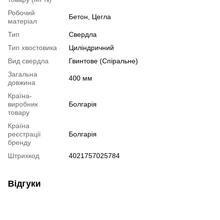
Робочий
Бетон, Цегла
матеріал
Тип
Свердла
Тип хвостовика
Циліндричний
Вид свердла
Гвинтове (Спіральне)
Загальна
400 мм
довжина
Країна-
виробник
Болгарія
товару
Країна
реєстрації
Болгарія
бренду
Штрихкод
4021757025784
Відгуки