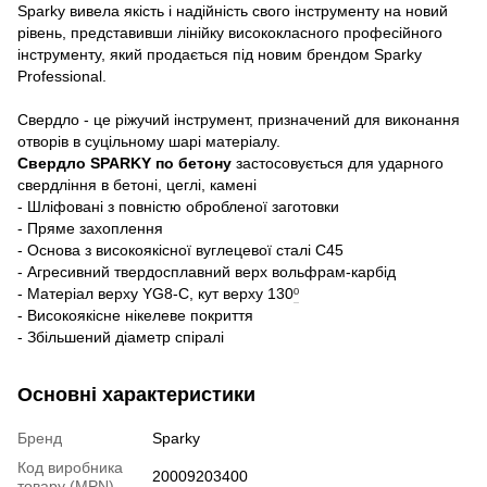
Sparky вивела якість і надійність свого інструменту на новий
рівень, представивши лінійку висококласного професійного
інструменту, який продається під новим брендом Sparky
Professional.
Свердло - це ріжучий інструмент, призначений для виконання
отворів в суцільному шарі матеріалу.
Свердло SPARKY по бетону
застосовується для ударного
свердління в бетоні, цеглі, камені
- Шліфовані з повністю обробленої заготовки
- Пряме захоплення
- Основа з високоякісної вуглецевої сталі C45
- Агресивний твердосплавний верх вольфрам-карбід
- Матеріал верху YG8-C, кут верху 130
º
- Високоякісне нікелеве покриття
- Збільшений діаметр спіралі
Основні характеристики
Бренд
Sparky
Код виробника
20009203400
товару (MPN)