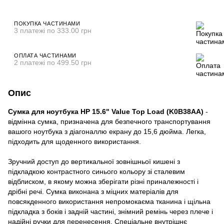
ПОКУПКА ЧАСТИНАМИ
3 платежі по 333.00 грн
ОПЛАТА ЧАСТИНАМИ
2 платежі по 499.50 грн
Опис
Сумка для ноутбука HP 15.6" Value Top Load (K0B38AA)
-
відмінна сумка, призначена для безпечного транспортування
вашого ноутбука з діагоналлю екрану до 15,6 дюйма. Легка,
підходить для щоденного використання.
Зручний доступ до вертикальної зовнішньої кишені з
підкладкою контрастного синього кольору зі сталевим
відблиском, в якому можна зберігати різні приналежності і
дрібні речі. Сумка виконана з міцних матеріалів для
повсякденного використання непромокаєма тканина і щільна
підкладка з боків і задній частині, знімний ремінь через плече і
надійні ручки для перенесення. Спеціальне внутрішнє