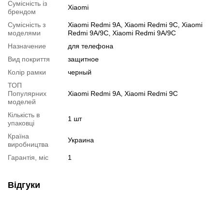
Сумісність із
Xiaomi
брендом
Сумісність з
Xiaomi Redmi 9A, Xiaomi Redmi 9C, Xiaomi
моделями
Redmi 9A/9C, Xiaomi Redmi 9A/9С
Назначение
для телефона
Вид покриття
защитное
Колір рамки
черный
ТОП
Популярних
Xiaomi Redmi 9A, Xiaomi Redmi 9C
моделей
Кількість в
1 шт
упаковці
Країна
Украина
виробництва
Гарантія, міс
1
Відгуки