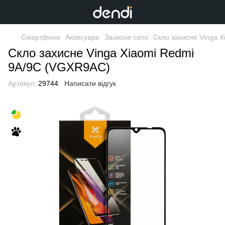
Смартфони
Аксесуари
Захисне скло
Скло захисне Vinga 
Скло захисне Vinga Xiaomi Redmi
9A/9C (VGXR9AC)
Артикул:
29744
Написати відгук