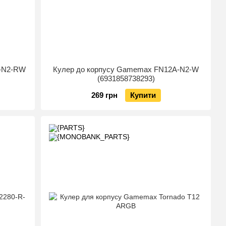
A-N2-RW
Кулер до корпусу Gamemax FN12A-N2-W
(6931858738293)
269 грн
Купити