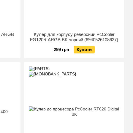
0 ARGB
Кулер для корпусу реверсний PcCooler
FG120R ARGB BK чорний (6940526108627)
299 грн
Купити