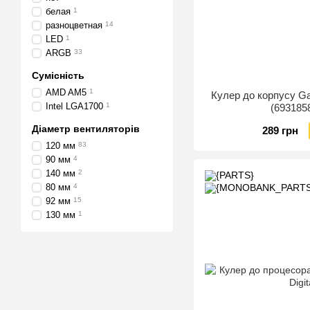
белая
1
разноцветная
14
LED
1
ARGB
33
Сумісність
AMD AM5
1
Кулер до корпусу 
Intel LGA1700
1
(693185
Діаметр вентиляторів
289 грн
120 мм
83
90 мм
4
140 мм
2
80 мм
4
92 мм
15
130 мм
1