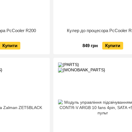
ора PcCooler R200
Кулер до процесора PcCooler 
Купити
849 грн
Купити