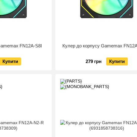
 Gamemax FN12A-S8I
Кулер до корпусу Gamemax FN12A
Купити
279 грн
Купити