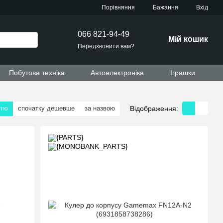
Порівняння
Бажання
Вхід
066 821-94-49
Мій кошик
Передзвонити вам?
Побутова техніка
Автоелектроніка
Іграшки
Відображення:
стю
спочатку дешевше
за назвою