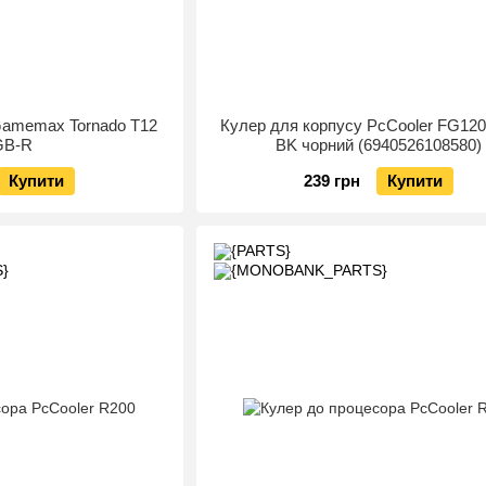
Gamemax Tornado T12
Кулер для корпусу PcCooler FG12
GB-R
BK чорний (6940526108580)
Купити
239 грн
Купити