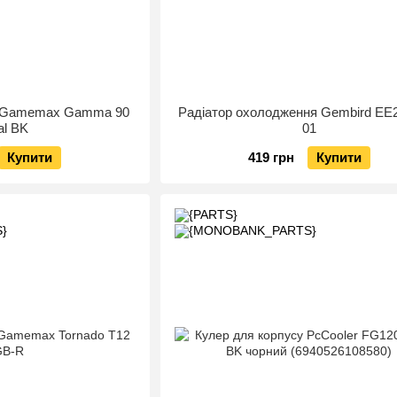
а Gamemax Gamma 90
Радіатор охолодження Gembird EE
tal BK
01
Купити
419 грн
Купити