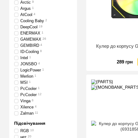
Arctic
9
Argus
1
AtCool
4
Cooling Baby
2
DeepCool
19
ENERMAX
1
GAMEMAX
26
GEMBIRD
4
Кулер до корпусу
ID-Cooling
8
Intel
1
289 грн
JONSBO
4
LogicPower
1
Merlion
1
MSI
1
PcСooler
1
PcCooler
12
Vinga
6
Xilence
4
Zalman
11
Підсвічування
RGB
10
нет
20