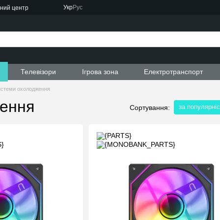
Укр
Рус
сний центр
ти
Телевізори
Ігрова зона
Електротранспорт
истеми охолодження
ження
за популярні
Сортування: