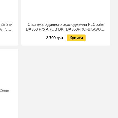
 2E 2E-
Система рідинного охолодження PcCooler
A +5V
DA360 Pro ARGB BK (DA360PRO-BKAWXX-
GL)
2 799 грн
Купити