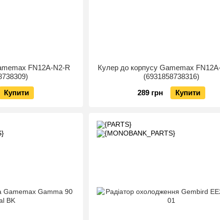
Gamemax FN12A-N2-R
Кулер до корпусу Gamemax FN12
8738309)
(6931858738316)
Купити
289 грн
Купити