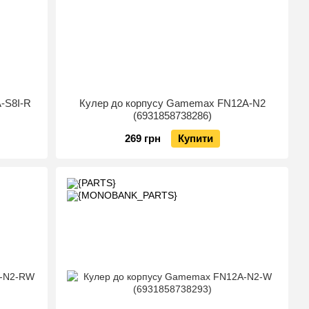
-S8I-R
Кулер до корпусу Gamemax FN12A-N2
(6931858738286)
269 грн
Купити