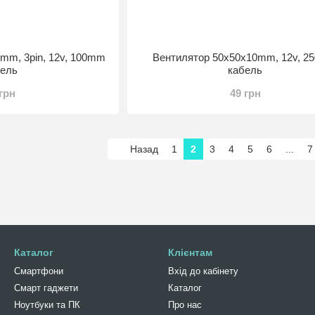
mm, 3pin, 12v, 100mm
Вентилятор 50x50x10mm, 12v, 
бель
кабель
 грн
49 грн
Назад
1
2
3
4
5
6
...
7
Каталог
Клієнтам
Смартфони
Вхід до кабінету
Смарт гаджети
Каталог
Ноутбуки та ПК
Про нас