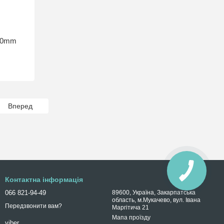
250mm
Вперед
Контактна інформація
066 821-94-49
89600, Україна, Закарпатська
область, м.Мукачево, вул. Івана
Передзвонити вам?
Маргітича 21
Мапа проїзду
viber