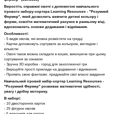
Виростіть справжні овочі з допомогою навчального
ігрового набору-сортера Learning Resources - "Розумний
Фермер", який дозволить вивчити дитині кольору і
форми, освоїти математичний рахунок в ранньому віці,
вдосконалить основи додавання і віднімання.
Особливості:
- 5 видів овочів, які можна розмістити на грядці
- Картки допоможуть сортувати за кольором, виглядом і
кількістю
- Овочі також можна складати в кошик, виконуючи при цьому
сортування за ознакою
- Зручна 3D коробка - город для захоплюючої гри
- Вирішуйте прості приклади на додавання і віднімання.
- Проявіть свою фантазію: придумайте свої власні завдання
Навчальний ігровий набір-сортер Learning Resources -
"Розумний Фермер" розвиває математичні здібності,
увагу і дрібну моторику.
В наборі:
- 10 двосторонніх карток
- 25 фігурок овочів
- 5 власників для карток