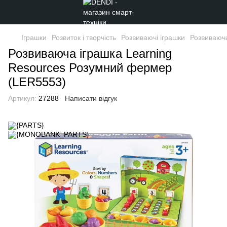
Іграшки
Розвиток і творчість
Розвиваючі іграшки
Розвиваюч
Розвиваюча іграшка Learning
Resources Розумний фермер
(LER5553)
Артикул:
27288
Написати відгук