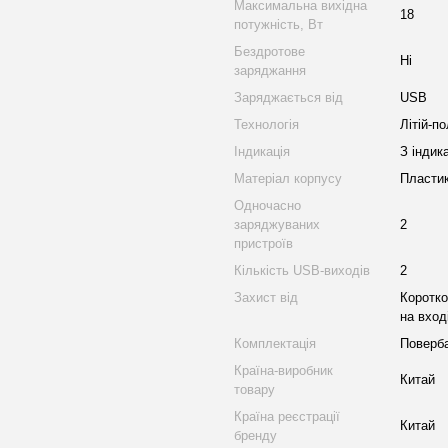
Максимальна вихідна
18
потужність, Вт
Бездротове
Ні
заряджання
Заряджається від
USB
Технологія
Літій-по
Індикація
З індик
Матеріал корпусу
Пласти
Одночасно
заряджуваних
2
пристроїв
Кількість USB-виходів
2
Захист від
Коротко
на вход
Комплектація
Поверба
Країна-виробник
Китай
товару
Країна реєстрації
Китай
бренду