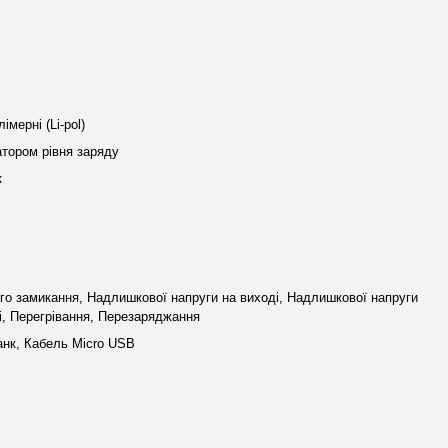
лімерні (Li-pol)
атором рівня заряду
к
го замикання, Надлишкової напруги на виході, Надлишкової напруги
і, Перегрівання, Перезаряджання
нк, Кабель Micro USB