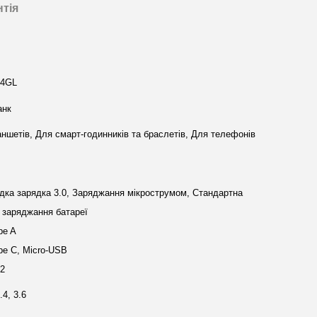
нтія
4GL
анк
ншетів, Для смарт-годинників та браслетів, Для телефонів
ка зарядка 3.0, Заряджання мікрострумом, Стандартна
 заряджання батареї
pe A
e C, Micro-USB
12
.4, 3.6