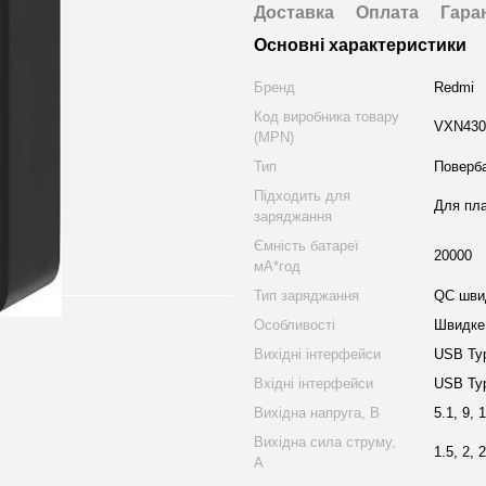
Доставка
Оплата
Гара
Основні характеристики
Бренд
Redmi
Код виробника товару
VXN430
(MPN)
Тип
Поверб
Підходить для
Для пла
заряджання
Ємність батареї
20000
мА*год
Тип заряджання
QC швид
Особливості
Швидке
Вихідні інтерфейси
USB Ty
Вхідні інтерфейси
USB Typ
Вихідна напруга, В
5.1, 9, 
Вихідна сила струму,
1.5, 2, 2
А