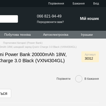
Порівняння
Бажання
Вхід
066 821-94-49
Мій кошик
Передзвонити вам?
Побутова техніка
Автоелектроніка
Іграшки
Портативні батареї (Power Bank)
0mAh 18W, швидкий заряд Quick Charge 3.0 Black (VXN4304GL)
mi Power Bank 20000mAh 18W,
Артикул
30312
harge 3.0 Black (VXN4304GL)
Порівняти
В бажання
ться