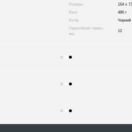
Розміри
154 х 7
Вага
480 г
Колір
Чорний
Гарантійний термін,
12
міс.