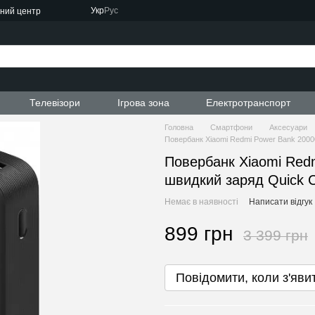
Укр
Рус
сний центр
ти
Телевізори
Ігрова зона
Електротранспорт
Головна
Смартфони
Аксесуари
Повербанк Xiaomi Redmi Power Bank 2000
Повербанк Xiaomi Red
швидкий заряд Quick C
Немає в наявності
Написати відгук
899 грн
3 399 грн
Повідомити, коли з'яви